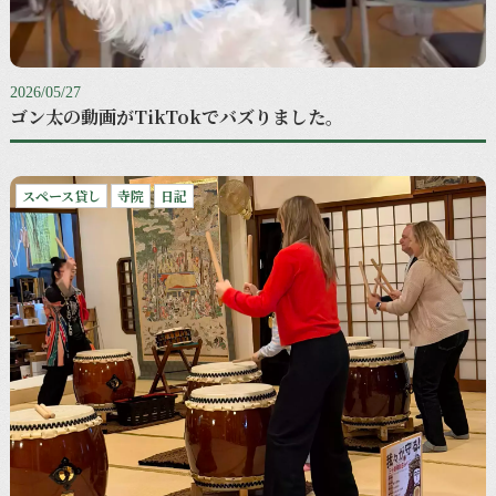
2026/05/27
ゴン太の動画がTikTokでバズりました。
スペース貸し
寺院
日記