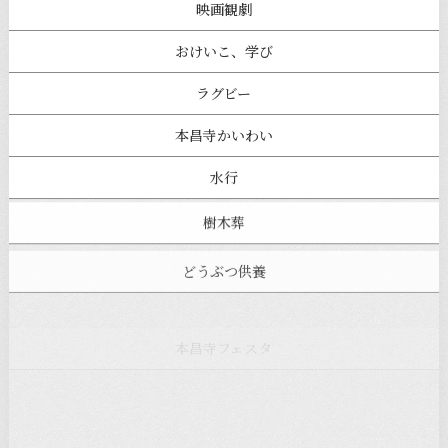
映画観劇
おけいこ、学び
ラグビー
本昌寺かいわい
水行
樹木葬
どうぶつ供養
本昌寺フェスタ
寺ヨガ
お知らせ
注目の記事