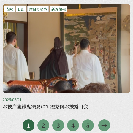
寺院
日記
注目の記事
新着情報
2026/03/21
お彼岸施餓鬼法要にて涅槃図お披露目会
1
2
3
4
5