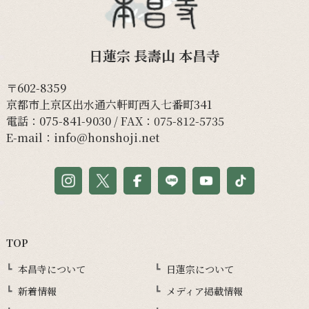
日蓮宗 長壽山 本昌寺
〒602-8359
京都市上京区出水通六軒町西入七番町341
電話：
075-841-9030
/ FAX：075-812-5735
E-mail：
info@honshoji.net
TOP
本昌寺について
日蓮宗について
新着情報
メディア掲載情報