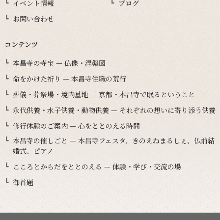
イベント情報
ブログ
お問い合わせ
コンテンツ
本昌寺の寺宝 — 仏像・涅槃図
命をかけた祈り — 本昌寺住職の荒行
葬儀・葬祭場・境内墓地 — 京都・本昌寺で眠るということ
永代供養・水子供養・動物供養 — それぞれの想いに寄り添う供養
修行体験のご案内 — 心をととのえる時間
本昌寺の催しごと — 本昌寺フェスタ、きのえねまるしぇ、仏前結
婚式、ピアノ
こころとからだをととのえる — 体験・学び・交流の場
御首題