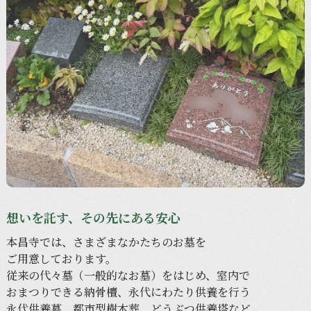
想いを託す、その先にある安心
本昌寺では、
さまざまなかたちの
お墓を
ご用意しております。
従来の
代々
墓
（一般的な
お墓）を
はじめ、
室内で
おまつりできる
納骨檀、
永代に
わたり供養を
行う
永代供養墓、
都市型樹木葬、
どう
ぶつ
供養塔など、