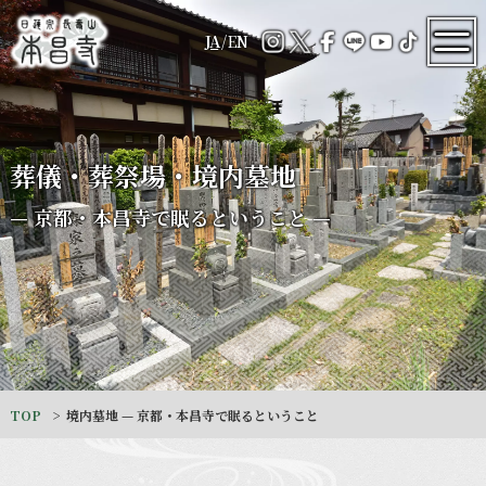
JA
/
EN
葬儀・葬祭場・境内墓地
— 京都・本昌寺で眠るということ —
TOP
境内墓地 — 京都・本昌寺で眠るということ