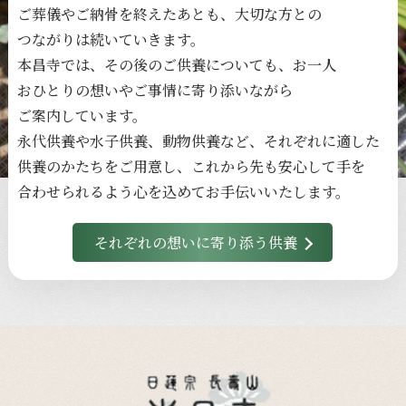
ご葬儀や
ご納骨を
終えた
あとも、
大切な
方との
つながりは
続いていきます。
本昌寺では、
その後の
ご供養に
ついても、
お一人
おひとりの
想いや
ご事情に
寄り添いながら
ご案内しています。
永代供養や
水子供養、
動物供養など、
それぞれに
適した
供養のかたちを
ご用意し、
これから
先も
安心して
手を
合わせられるよう心を
込めて
お手伝いいたします。
それぞれの想いに寄り添う供養