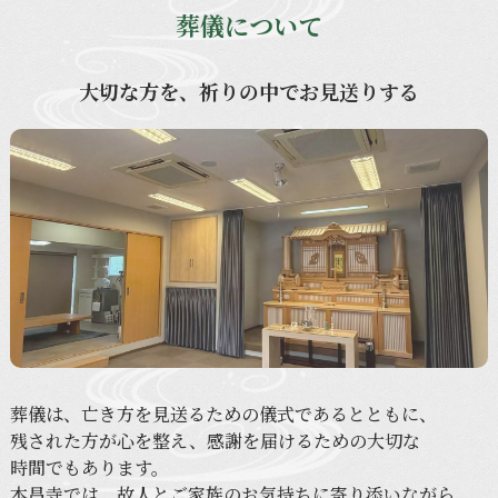
葬儀について
大切な方を、祈りの中でお見送りする
葬儀は、
亡き方を
見送る
ための
儀式であるとともに、
残された
方が
心を
整え、
感謝を
届ける
ための
大切な
時間でも
あります。
本昌寺では、
故人と
ご家族の
お気持ちに
寄り添いながら、