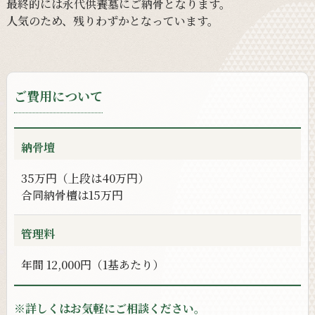
最終的には
永代供養墓に
ご納骨と
なります。
人気の
ため、
残りわずかと
なっています。
ご費用について
納骨壇
35万円（上段は40万円）
合同納骨檀は15万円
管理料
年間 12,000円（1基あたり）
※詳しくは
お気軽に
ご相談ください。