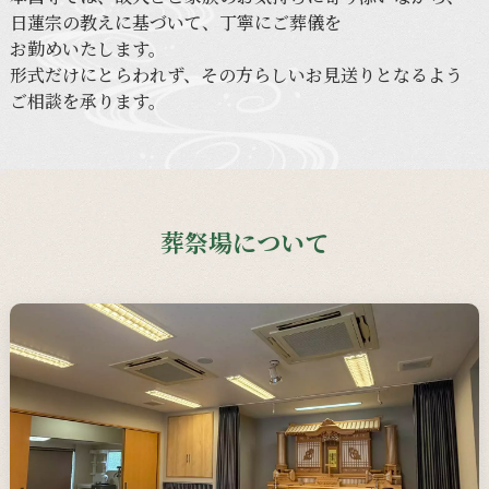
日蓮宗の
教えに
基づいて、
丁寧に
ご葬儀を
お勤めいたします。
形式だけに
とらわれず、
その
方らしい
お見送りと
なるよう
ご相談を
承ります。
葬祭場について