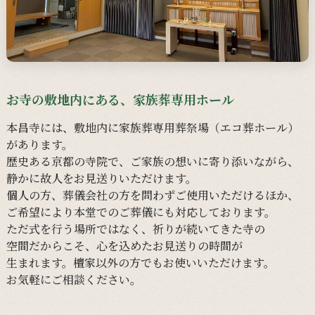
お寺の敷地内にある、家族葬専用ホール
本昌寺には、
敷地内に
家族葬専用葬祭場
（エコ葬ホール）
が
あります。
歴史ある
京都の
寺院で、
ご家族の
想いに
寄り添いながら、
静かに
故人を
お見送りいただけます。
個人の
方、
葬儀会社の
方を
問わずご使用いただける
ほか、
ご希望に
より
本堂での
ご葬儀にも
対応しております。
ただ式を
行う
場所ではなく、
祈りが
続いてきた
寺の
空間だから
こそ、
心を
込めた
お見送りの
時間が
生まれます。
檀家以外の
方でも
お使いいただけます。
お気軽に
ご相談ください。