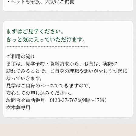
・ペットも
家族、
大切に
ご供養
まずはご見学ください。
きっと気に入っていただけます。
ご利用の
流れ
まずは、
見学予約・資料請求から。
お墓は、
実際に
訪れてみる
ことで、
ご自身の
理想や
想いが
少し
ずつ形に
なっていきます。
見学は
ご自身の
ペースで
できますので、
安心してお申し込みください。
お問合せ電話番号 0120-37-7676(9時〜17時）
樹木葬専用