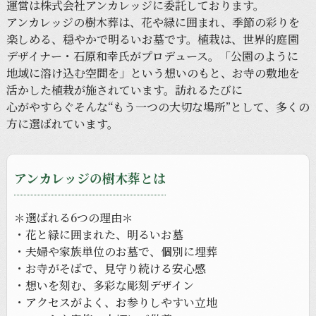
運営は
株式会社アンカレッジに
委託しております。
アンカレッジの
樹木葬は、
花や
緑に
囲まれ、
季節の
彩りを
楽しめる、
穏やかで
明るい
お墓です。
植栽は、
世界的庭園
デザイナー・石原和幸氏が
プロデュース。
「公園のように
地域に
溶け込む
空間を」と
いう
想いのもと、
お寺の
敷地を
活かした
植栽が
施されています。
訪れる
たびに
心がやすらぐ
そんな
“もう
一つの
大切な
場所”と
して、
多くの
方に
選ばれています。
アンカレッジの樹木葬とは
＊選ばれる
6つの
理由＊
・花と
緑に
囲まれた、
明る
い
お墓
・
夫婦や
家族単位の
お墓で、
個別に
埋葬
・
お寺が
そばで、
見守り続ける
安心感
・
想いを
刻む、
多彩な
彫刻デザイン
・アクセスが
よく、
お参りしやすい
立地