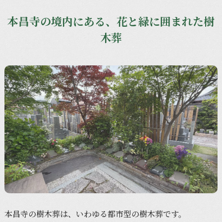
本昌寺の境内にある、花と緑に囲まれた樹
木葬
本昌寺の
樹木葬は、
いわゆる
都市型の
樹木葬です。