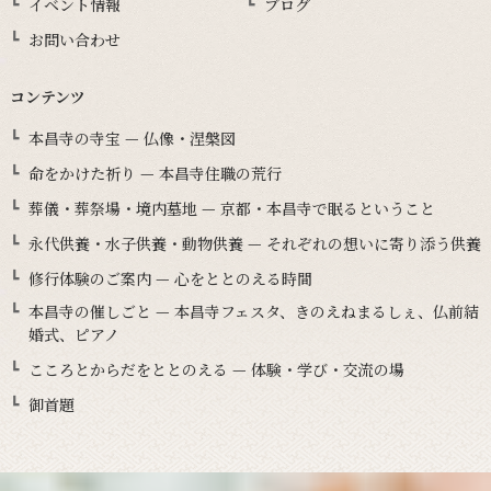
イベント情報
ブログ
お問い合わせ
コンテンツ
本昌寺の寺宝 — 仏像・涅槃図
命をかけた祈り — 本昌寺住職の荒行
葬儀・葬祭場・境内墓地 — 京都・本昌寺で眠るということ
永代供養・水子供養・動物供養 — それぞれの想いに寄り添う供養
修行体験のご案内 — 心をととのえる時間
本昌寺の催しごと — 本昌寺フェスタ、きのえねまるしぇ、仏前結
婚式、ピアノ
こころとからだをととのえる — 体験・学び・交流の場
御首題