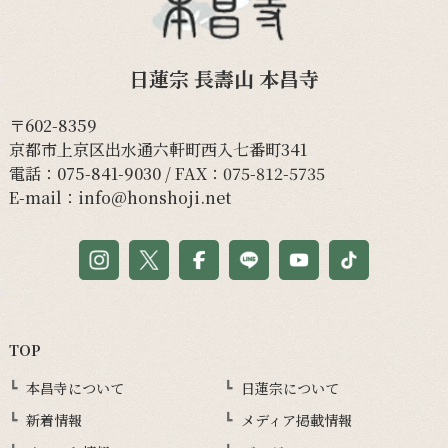
日蓮宗 長壽山 本昌寺
〒602-8359
京都市上京区出水通六軒町西入七番町341
電話：
075-841-9030
/ FAX：075-812-5735
E-mail：
info@honshoji.net
TOP
本昌寺について
日蓮宗について
新着情報
メディア掲載情報