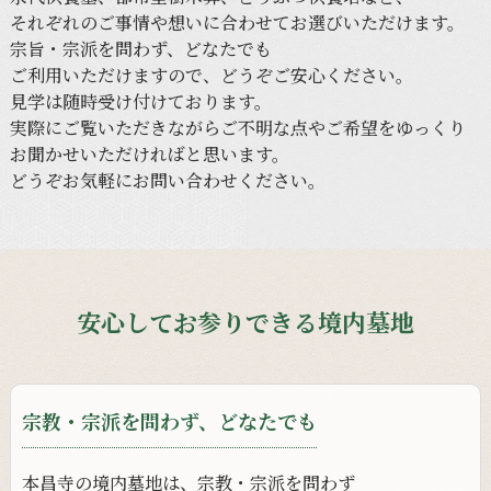
それぞれの
ご事情や
想いに
合わせて
お選びいただけます。
宗旨・宗派を
問わず、
どなたでも
ご利用いただけますので、
どうぞご安心ください。
見学は
随時
受け付けて
おります。
実際に
ご覧いただきながら
ご不明な
点や
ご希望を
ゆっくり
お聞かせいただければと
思います。
どう
ぞお気軽に
お問い合わせ
ください。
安心してお参りできる境内墓地
宗教・宗派を問わず、どなたでも
本昌寺の
境内墓地は、
宗教・宗派を
問わず