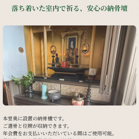
落ち着いた室内で祈る、安心の納骨壇
本堂奥に
設置の
納骨檀です。
ご遺骨と
位牌が
収納できます。
年会費を
お支払いいただいている間は
ご使用可能。