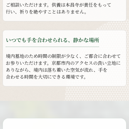
ご相談いただけます。
供養は
本昌寺が
責任を
もって
行い、
祈りを
絶やすことは
ありません。
いつでも手を合わせられる、静かな場所
境内墓地の
ため時間の
制限が
少なく、
ご都合に
合わせて
お参りいただけます。
京都市内の
アクセスの
良い
立地に
ありながら、
境内は
落ち着いた
空気が
流れ、
手を
合わせる
時間を
大切に
できる
環境です。