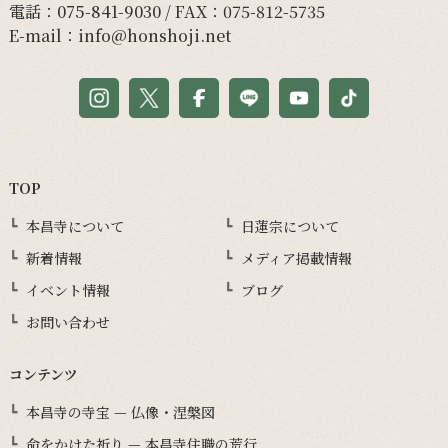
電話：
075-841-9030
/ FAX：075-812-5735
E-mail：
info@honshoji.net
TOP
本昌寺について
日蓮宗について
新着情報
メディア掲載情報
イベント情報
ブログ
お問い合わせ
コンテンツ
本昌寺の寺宝 — 仏像・涅槃図
命をかけた祈り — 本昌寺住職の荒行