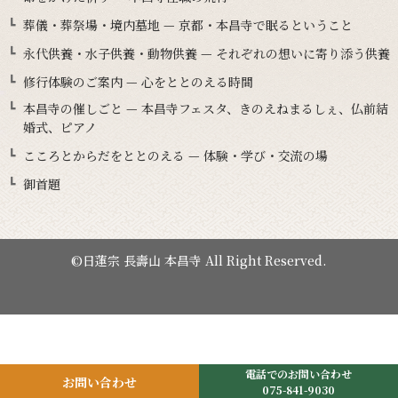
葬儀・葬祭場・境内墓地 — 京都・本昌寺で眠るということ
永代供養・水子供養・動物供養 — それぞれの想いに寄り添う供養
修行体験のご案内 — 心をととのえる時間
本昌寺の催しごと — 本昌寺フェスタ、きのえねまるしぇ、仏前結
婚式、ピアノ
こころとからだをととのえる — 体験・学び・交流の場
御首題
©日蓮宗 長壽山 本昌寺 All Right Reserved.
電話でのお問い合わせ
お問い合わせ
075-841-9030