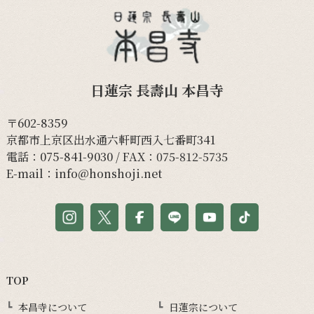
日蓮宗 長壽山 本昌寺
〒602-8359
京都市上京区出水通六軒町西入七番町341
電話：
075-841-9030
/ FAX：075-812-5735
E-mail：
info@honshoji.net
TOP
本昌寺について
日蓮宗について