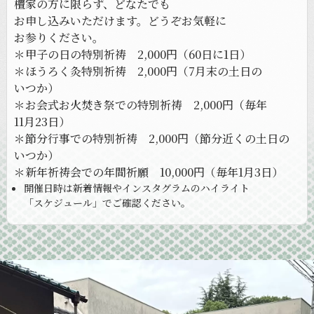
檀家の
方に
限らず、
どなたでも
お申し込みいただけます。
どう
ぞお気軽に
お参りください。
＊甲子の
日の
特別祈祷 2,000円
（60日に
1日）
＊ほうろく
灸特別祈祷 2,000円
（7月末の
土日の
いつか）
＊お会式お火焚き祭での
特別祈祷 2,000円
（毎年
11月23日）
＊節分
行事での
特別祈祷 2,000円
（節分近くの
土日の
いつか）
＊新年祈祷会での
年間祈願 10,000円
（毎年
1月3日）
開催日時は
新着情報や
インスタグラムの
ハイライト
「スケジュール」で
ご確認ください。