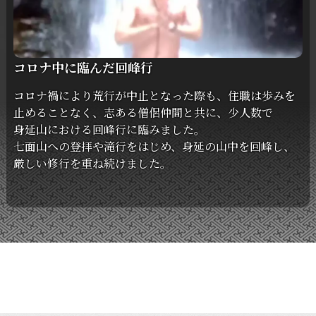
コロナ中に臨んだ回峰行
コロナ禍に
より
荒行が
中止と
なった
際も、
住職は
歩みを
止める
ことなく、
志ある
僧侶仲間と
共に、
少人数で
身延山に
おける
回峰行に
臨みました。
七面山への
登拝や
滝行を
はじめ、
身延の
山中を
回峰し、
厳しい
修行を
重ね続けました。