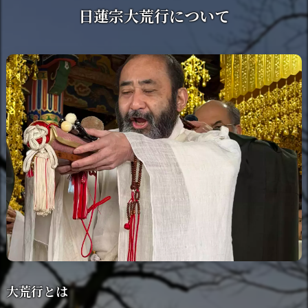
日蓮宗大荒行について
大荒行とは