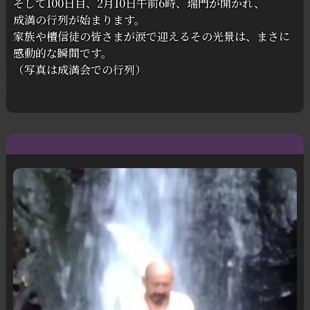
そして
100日目、
2月10日午前6時、
瑞門が
開かれ、
成満の
行列が
始まります。
家族や
檀信徒の
皆さまが
涙で
迎える
その
光景は、
まさに
感動的な
瞬間です。
（写真は
成満会での
行列）