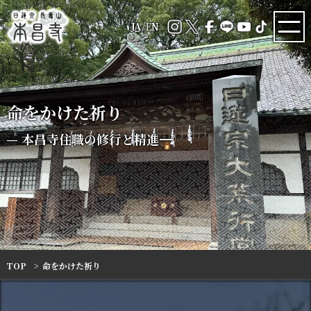
JA
/
EN
命をかけた祈り
—
— 本昌寺住職の修行と精進
TOP
命をかけた祈り