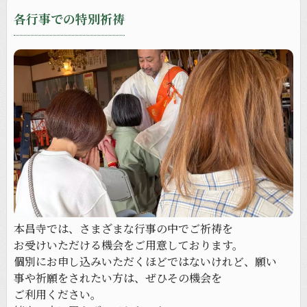
各行事での特別祈祷
本昌寺では、
さまざまな
行事の
中で
ご祈祷を
お受けいただける
機会を
ご用意しております。
個別に
お申し込みいただく
ほどではないけれど、
願い
事や
祈願を
されたい方は、
ぜひ
その
機会を
ご利用ください。