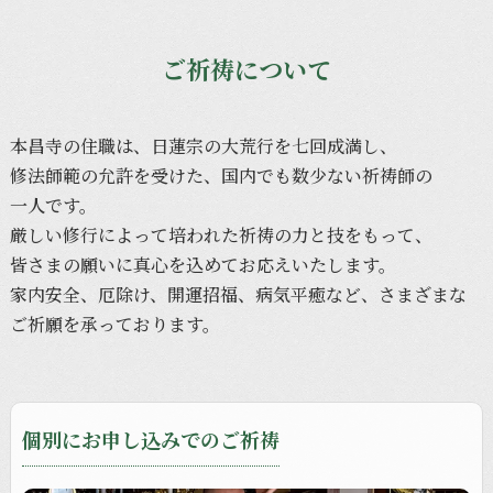
ご祈祷について
本昌寺の
住職は、
日蓮宗の
大荒行を
七回成満し、
修法師範の
允許を
受けた、
国内でも
数少ない
祈祷師の
一人です。
厳しい
修行に
よって
培われた
祈祷の
力と
技を
もって、
皆さまの
願いに
真心を
込めて
お応えいたします。
家内安全、
厄除け、
開運招福、
病気平癒など、
さまざまな
ご祈願を
承って
おります。
個別にお申し込みでのご祈祷