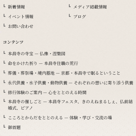
新着情報
メディア掲載情報
イベント情報
ブログ
お問い合わせ
コンテンツ
本昌寺の寺宝 — 仏像・涅槃図
命をかけた祈り — 本昌寺住職の荒行
葬儀・葬祭場・境内墓地 — 京都・本昌寺で眠るということ
永代供養・水子供養・動物供養 — それぞれの想いに寄り添う供養
修行体験のご案内 — 心をととのえる時間
本昌寺の催しごと — 本昌寺フェスタ、きのえねまるしぇ、仏前結
婚式、ピアノ
こころとからだをととのえる — 体験・学び・交流の場
御首題