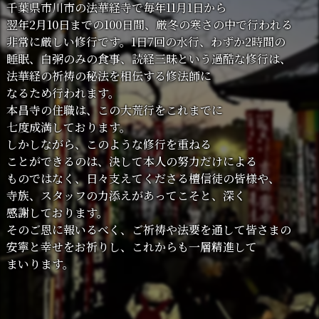
千葉県市川市の
法華経寺で
毎年11月1日から
翌年2月10日までの
100日間、
厳冬の
寒さの
中で
行われる
非常に
厳しい
修行です。
1日7回の
水行、
わずか
2時間の
睡眠、
白粥のみの
食事、
読経三昧と
いう
過酷な
修行は、
法華経の
祈祷の
秘法を
相伝する
修法師に
なるため行われます。
本昌寺の
住職は、
この
大荒行を
これまでに
七度成満しております。
しかしながら、
このような
修行を
重ねる
ことができるのは、
決して
本人の
努力だけに
よる
ものではなく、
日々
支えてくださる
檀信徒の
皆様や、
寺族、
スタッフの
力添えが
あってこそと、
深く
感謝しております。
その
ご恩に
報いるべく、
ご祈祷や
法要を
通して
皆さまの
安寧と
幸せを
お祈りし、
これからも
一層
精進して
まいります。