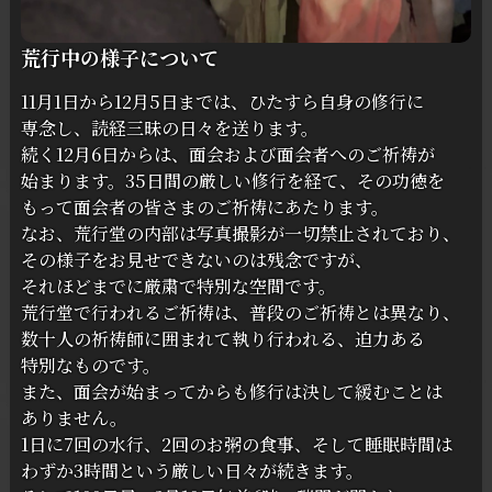
荒行中の様子について
11月1日から
12月5日までは、
ひたすら
自身の
修行に
専念し、
読経三昧の
日々を
送ります。
続く
12月6日からは、
面会および面会者への
ご祈祷が
始まります。
35日間の
厳しい
修行を
経て、
その
功徳を
もって
面会者の
皆さまの
ご祈祷に
あたります。
な
お、
荒行堂の
内部は
写真撮影が
一切
禁止されており、
その
様子を
お見せできないのは
残念ですが、
それほどまでに
厳粛で
特別な
空間です。
荒行堂で
行われる
ご祈祷は、
普段の
ご祈祷とは
異なり、
数十人の
祈祷師に
囲まれて
執り
行われる、
迫力ある
特別な
ものです。
また、
面会が
始まってからも
修行は
決して
緩む
ことは
ありません。
1日に
7回の
水行、
2回の
お粥の
食事、
そして
睡眠時間は
わずか
3時間と
いう
厳しい
日々が
続きます。