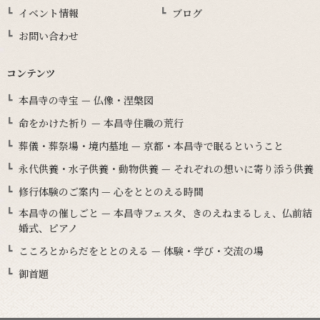
イベント情報
ブログ
お問い合わせ
コンテンツ
本昌寺の寺宝 — 仏像・涅槃図
命をかけた祈り — 本昌寺住職の荒行
葬儀・葬祭場・境内墓地 — 京都・本昌寺で眠るということ
永代供養・水子供養・動物供養 — それぞれの想いに寄り添う供養
修行体験のご案内 — 心をととのえる時間
本昌寺の催しごと — 本昌寺フェスタ、きのえねまるしぇ、仏前結
婚式、ピアノ
こころとからだをととのえる — 体験・学び・交流の場
御首題