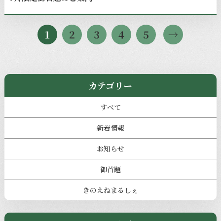
1
2
3
4
5
カテゴリー
すべて
新着情報
お知らせ
御首題
きのえねまるしぇ