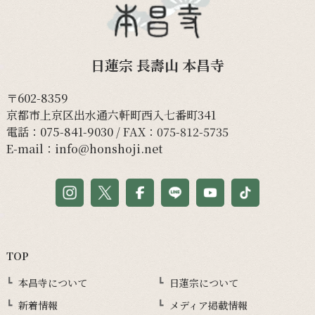
日蓮宗 長壽山 本昌寺
〒602-8359
京都市上京区出水通六軒町西入七番町341
電話：
075-841-9030
/ FAX：075-812-5735
E-mail：
info@honshoji.net
TOP
本昌寺について
日蓮宗について
新着情報
メディア掲載情報