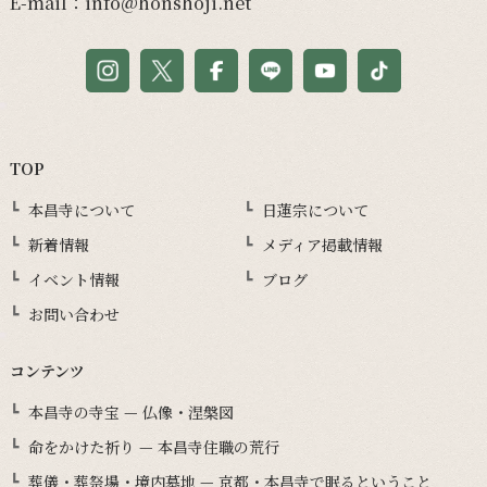
E-mail：
info@honshoji.net
TOP
本昌寺について
日蓮宗について
新着情報
メディア掲載情報
イベント情報
ブログ
お問い合わせ
コンテンツ
本昌寺の寺宝 — 仏像・涅槃図
命をかけた祈り — 本昌寺住職の荒行
葬儀・葬祭場・境内墓地 — 京都・本昌寺で眠るということ