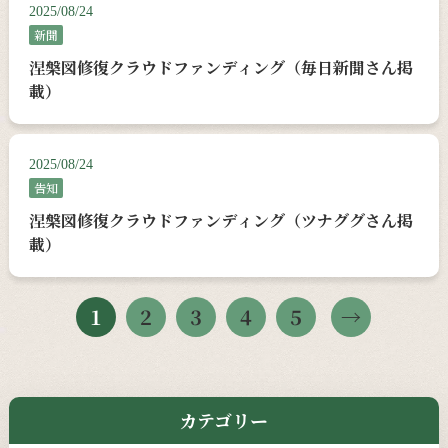
2025/08/24
新聞
涅槃図修復クラウドファンディング（毎日新聞さん掲
載）
2025/08/24
告知
涅槃図修復クラウドファンディング（ツナググさん掲
載）
1
2
3
4
5
カテゴリー