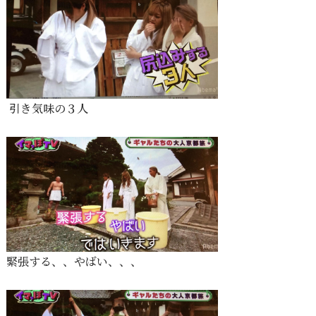
引き気味の３人
緊張する、、やばい、、、