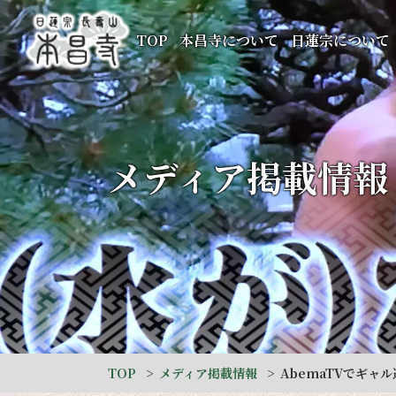
TOP
本昌寺について
日蓮宗について
メディア掲載情報
TOP
メディア掲載情報
AbemaTVでギャ