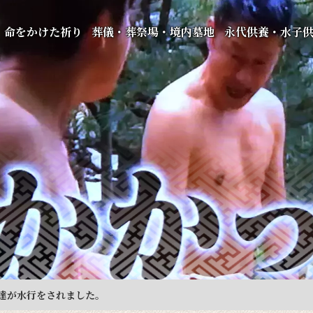
命をかけた祈り
葬儀・葬祭場・境内墓地
永代供養・水子
ル達が水行をされました。