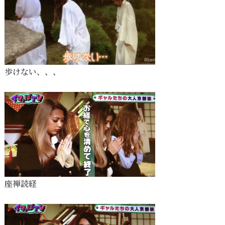
歩けない、、、
座禅読経