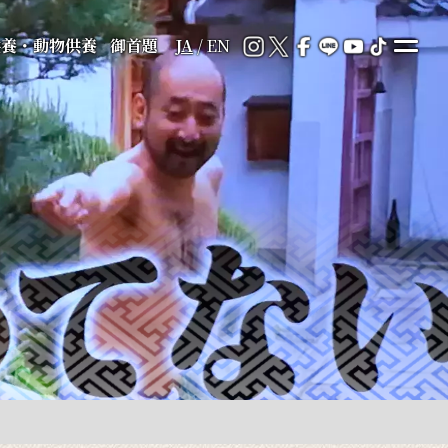
供養・動物供養
御首題
JA
/
EN