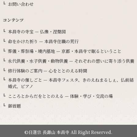
お問い合わせ
コンテンツ
本昌寺の寺宝 — 仏像・涅槃図
命をかけた祈り — 本昌寺住職の荒行
葬儀・葬祭場・境内墓地 — 京都・本昌寺で眠るということ
永代供養・水子供養・動物供養 — それぞれの想いに寄り添う供養
修行体験のご案内 — 心をととのえる時間
本昌寺の催しごと — 本昌寺フェスタ、きのえねまるしぇ、仏前結
婚式、ピアノ
こころとからだをととのえる — 体験・学び・交流の場
御首題
©日蓮宗 長壽山 本昌寺 All Right Reserved.