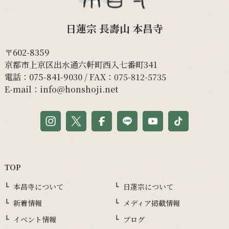
日蓮宗 長壽山 本昌寺
〒602-8359
京都市上京区出水通六軒町西入七番町341
電話：
075-841-9030
/ FAX：075-812-5735
E-mail：
info@honshoji.net
TOP
本昌寺について
日蓮宗について
新着情報
メディア掲載情報
イベント情報
ブログ