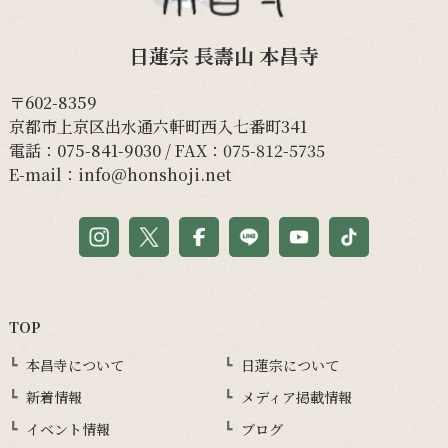
日蓮宗 長壽山 本昌寺
〒602-8359
京都市上京区出水通六軒町西入七番町341
電話：
075-841-9030
/ FAX：075-812-5735
E-mail：
info@honshoji.net
TOP
本昌寺について
日蓮宗について
新着情報
メディア掲載情報
イベント情報
ブログ