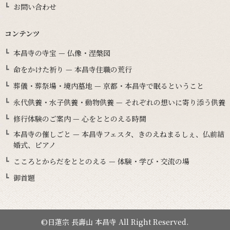
お問い合わせ
コンテンツ
本昌寺の寺宝 — 仏像・涅槃図
命をかけた祈り — 本昌寺住職の荒行
葬儀・葬祭場・境内墓地 — 京都・本昌寺で眠るということ
永代供養・水子供養・動物供養 — それぞれの想いに寄り添う供養
修行体験のご案内 — 心をととのえる時間
本昌寺の催しごと — 本昌寺フェスタ、きのえねまるしぇ、仏前結
婚式、ピアノ
こころとからだをととのえる — 体験・学び・交流の場
御首題
©日蓮宗 長壽山 本昌寺 All Right Reserved.