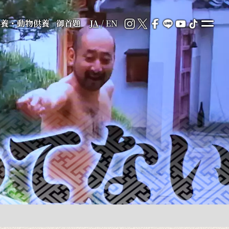
供養・動物供養
御首題
JA
/
EN