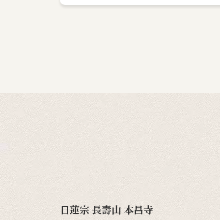
日蓮宗 長壽山 本昌寺