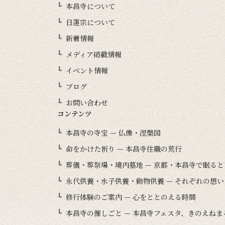
本昌寺について
日蓮宗について
新着情報
メディア掲載情報
イベント情報
ブログ
お問い合わせ
コンテンツ
本昌寺の寺宝 — 仏像・涅槃図
命をかけた祈り — 本昌寺住職の荒行
葬儀・葬祭場・境内墓地 — 京都・本昌寺で眠る
永代供養・水子供養・動物供養 — それぞれの想
修行体験のご案内 — 心をととのえる時間
本昌寺の催しごと — 本昌寺フェスタ、きのえね