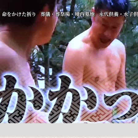
命をかけた祈り
葬儀・葬祭場・境内墓地
永代供養・水子