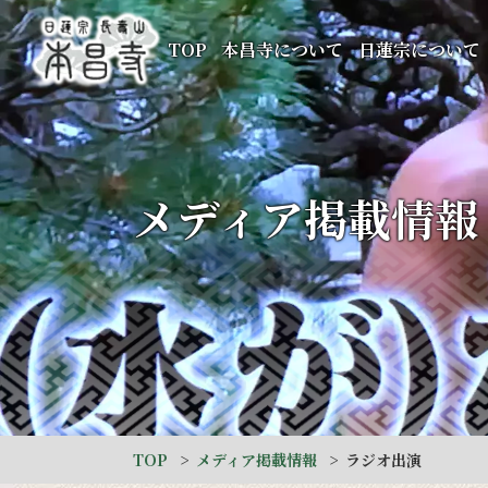
TOP
本昌寺について
日蓮宗について
メディア掲載情報
TOP
メディア掲載情報
ラジオ出演