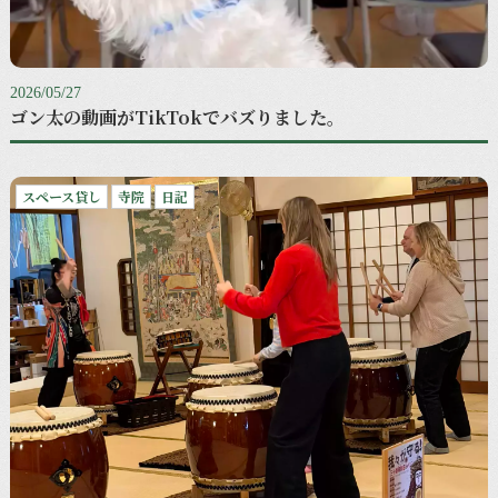
2026/05/27
ゴン太の動画がTikTokでバズりました。
スペース貸し
寺院
日記