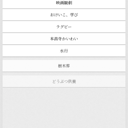
映画観劇
おけいこ、学び
ラグビー
本昌寺かいわい
水行
樹木葬
どうぶつ供養
本昌寺フェスタ
寺ヨガ
お知らせ
注目の記事