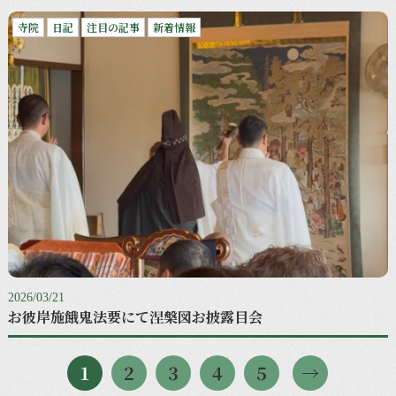
寺院
日記
注目の記事
新着情報
2026/03/21
お彼岸施餓鬼法要にて涅槃図お披露目会
1
2
3
4
5