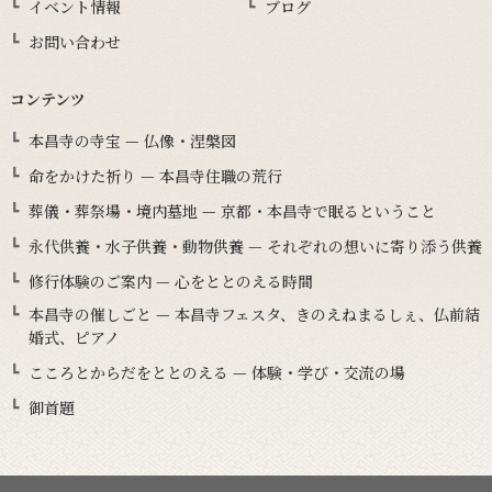
イベント情報
ブログ
お問い合わせ
コンテンツ
本昌寺の寺宝 — 仏像・涅槃図
命をかけた祈り — 本昌寺住職の荒行
葬儀・葬祭場・境内墓地 — 京都・本昌寺で眠るということ
永代供養・水子供養・動物供養 — それぞれの想いに寄り添う供養
修行体験のご案内 — 心をととのえる時間
本昌寺の催しごと — 本昌寺フェスタ、きのえねまるしぇ、仏前結
婚式、ピアノ
こころとからだをととのえる — 体験・学び・交流の場
御首題