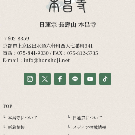
日蓮宗 長壽山 本昌寺
〒602-8359
京都市上京区出水通六軒町西入七番町341
電話：
075-841-9030
/ FAX：075-812-5735
E-mail：
info@honshoji.net
TOP
本昌寺について
日蓮宗について
新着情報
メディア掲載情報