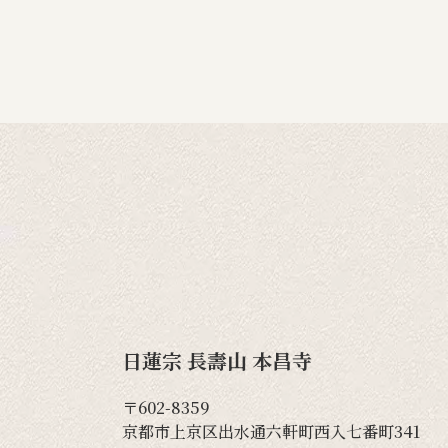
日蓮宗 長壽山 本昌寺
〒602-8359
京都市上京区出水通六軒町西入七番町341