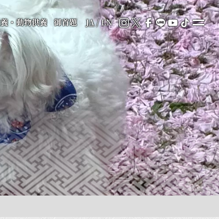
供養・動物供養
御首題
JA
/
EN