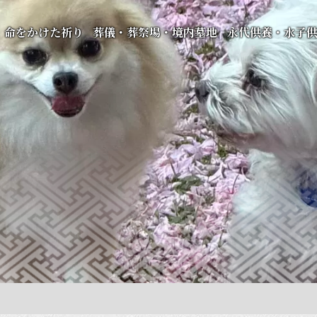
命をかけた祈り
葬儀・葬祭場・境内墓地
永代供養・水子