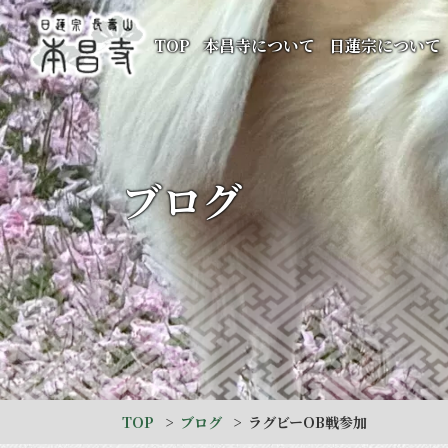
TOP
本昌寺について
日蓮宗について
ブログ
TOP
ブログ
ラグビーOB戦参加