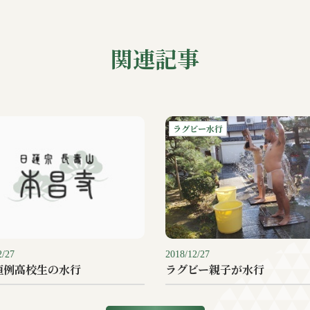
関連記事
ラグビー水行
2/27
2018/12/27
恒例高校生の水行
ラグビー親子が水行