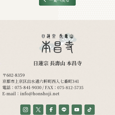
一覧へ戻る
日蓮宗 長壽山 本昌寺
〒602-8359
京都市上京区出水通六軒町西入七番町341
電話：
075-841-9030
/ FAX：075-812-5735
E-mail：
info@honshoji.net