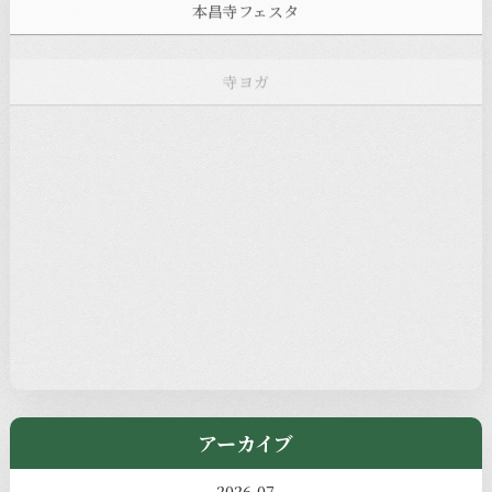
寺ヨガ
お知らせ
注目の記事
新着情報
本堂カフェ
過去の主なイベント
児玉工具店
きのえねまるしぇ
アーカイブ
2026-07