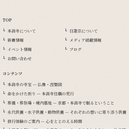
TOP
本昌寺について
日蓮宗について
新着情報
メディア掲載情報
イベント情報
ブログ
お問い合わせ
コンテンツ
本昌寺の寺宝 — 仏像・涅槃図
命をかけた祈り — 本昌寺住職の荒行
葬儀・葬祭場・境内墓地 — 京都・本昌寺で眠るということ
永代供養・水子供養・動物供養 — それぞれの想いに寄り添う供養
修行体験のご案内 — 心をととのえる時間