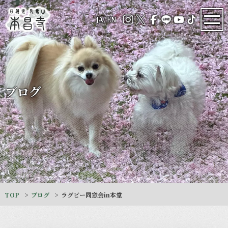
JA
/
EN
ブログ
TOP
ブログ
ラグビー同窓会in本堂