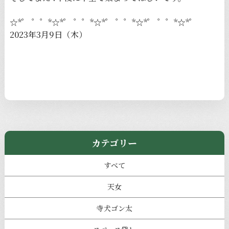
☆*゜ ゜゜*☆*゜ ゜゜*☆*゜ ゜゜*☆*゜ ゜゜*☆*゜
2023年3月9日（木）
カテゴリー
すべて
天女
寺犬ゴン太