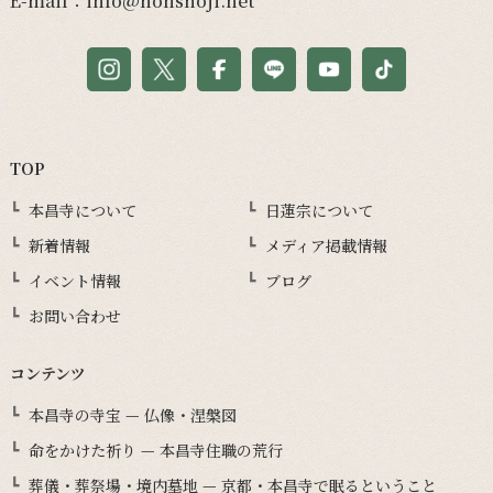
E-mail：
info@honshoji.net
TOP
本昌寺について
日蓮宗について
新着情報
メディア掲載情報
イベント情報
ブログ
お問い合わせ
コンテンツ
本昌寺の寺宝 — 仏像・涅槃図
命をかけた祈り — 本昌寺住職の荒行
葬儀・葬祭場・境内墓地 — 京都・本昌寺で眠るということ