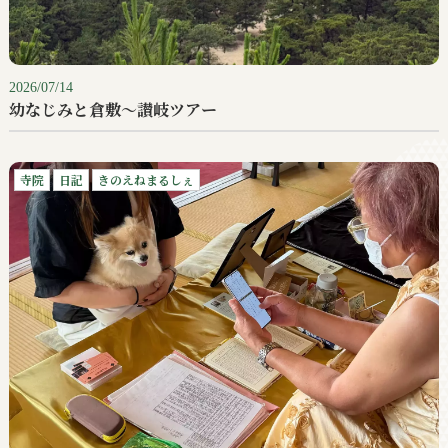
2026/07/14
幼なじみと倉敷〜讃岐ツアー
寺院
日記
きのえねまるしぇ