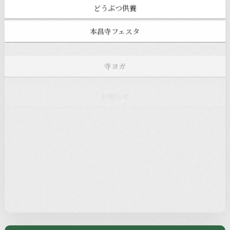
どうぶつ供養
本昌寺フェスタ
寺ヨガ
お知らせ
注目の記事
新着情報
本堂カフェ
過去の主なイベント
児玉工具店
きのえねまるしぇ