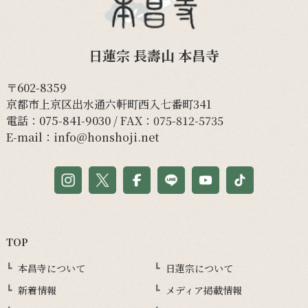
日蓮宗 長壽山 本昌寺
〒602-8359
京都市上京区出水通六軒町西入七番町341
電話：
075-841-9030
/ FAX：075-812-5735
E-mail：
info@honshoji.net
TOP
本昌寺について
日蓮宗について
新着情報
メディア掲載情報