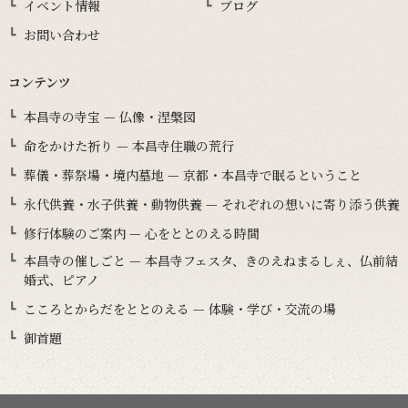
イベント情報
ブログ
お問い合わせ
コンテンツ
本昌寺の寺宝 — 仏像・涅槃図
命をかけた祈り — 本昌寺住職の荒行
葬儀・葬祭場・境内墓地 — 京都・本昌寺で眠るということ
永代供養・水子供養・動物供養 — それぞれの想いに寄り添う供養
修行体験のご案内 — 心をととのえる時間
本昌寺の催しごと — 本昌寺フェスタ、きのえねまるしぇ、仏前結
婚式、ピアノ
こころとからだをととのえる — 体験・学び・交流の場
御首題