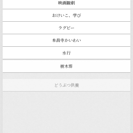
映画観劇
おけいこ、学び
ラグビー
本昌寺かいわい
水行
樹木葬
どうぶつ供養
本昌寺フェスタ
寺ヨガ
お知らせ
注目の記事