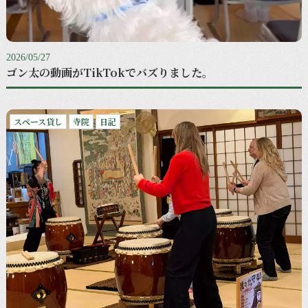
2026/05/27
ゴン太の動画がTikTokでバズりました。
スペース貸し
寺院
日記