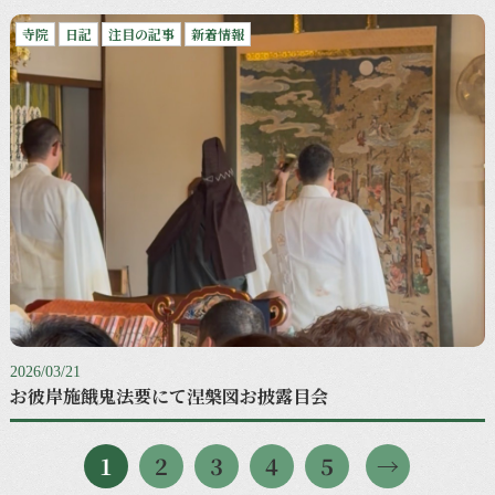
寺院
日記
注目の記事
新着情報
2026/03/21
お彼岸施餓鬼法要にて涅槃図お披露目会
1
2
3
4
5