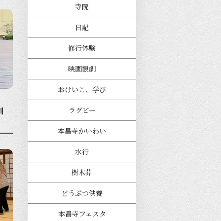
寺院
日記
修行体験
映画観劇
おけいこ、学び
劇
ラグビー
本昌寺かいわい
水行
樹木葬
どうぶつ供養
本昌寺フェスタ