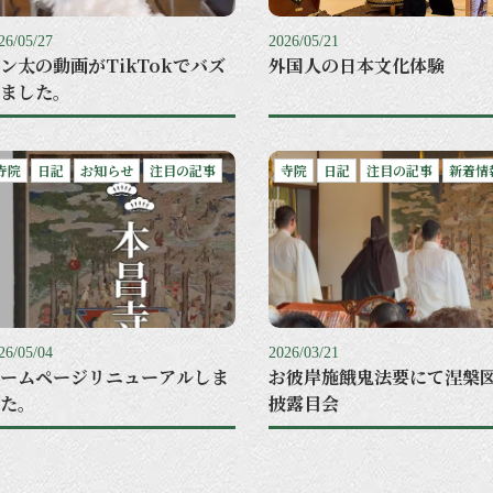
26/05/27
2026/05/21
ン太の動画がTikTokでバズ
外国人の日本文化体験
ました。
寺院
日記
お知らせ
注目の記事
寺院
日記
注目の記事
新着情
26/05/04
2026/03/21
ームページリニューアルしま
お彼岸施餓鬼法要にて涅槃
た。
披露目会