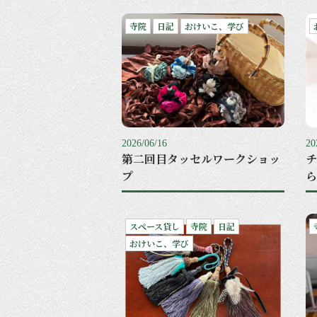
寺院
日記
おけいこ、学び
2026/06/16
20
第二回目タッセルワークショッ
チ
プ
ら
スペース貸し
寺院
日記
おけいこ、学び