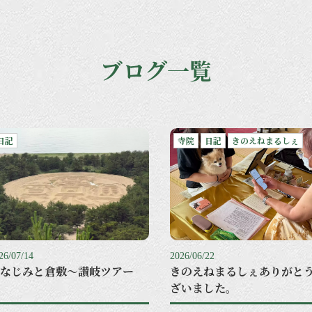
ブログ一覧
日記
寺院
日記
きのえねまるしぇ
26/07/14
2026/06/22
なじみと倉敷〜讃岐ツアー
きのえねまるしぇありがと
ざいました。