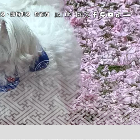
供養・動物供養
御首題
JA
/
EN