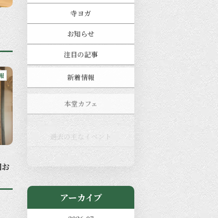
寺ヨガ
お知らせ
注目の記事
新着情報
報
本堂カフェ
過去の主なイベント
児玉工具店
きのえねまるしぇ
図お
アーカイブ