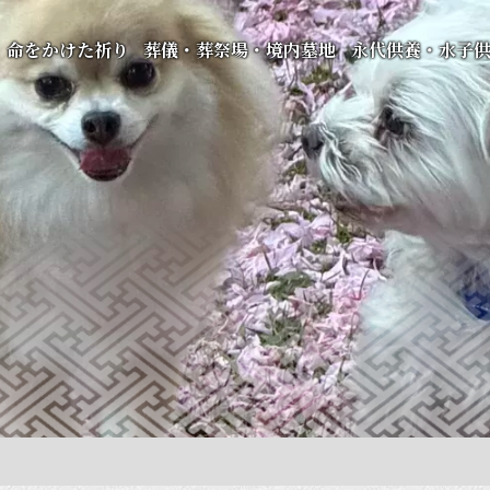
命をかけた祈り
葬儀・葬祭場・境内墓地
永代供養・水子