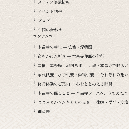
メディア掲載情報
イベント情報
ブログ
お問い合わせ
コンテンツ
本昌寺の寺宝 — 仏像・涅槃図
命をかけた祈り — 本昌寺住職の荒行
葬儀・葬祭場・境内墓地 — 京都・本昌寺で眠る
永代供養・水子供養・動物供養 — それぞれの想
修行体験のご案内 — 心をととのえる時間
本昌寺の催しごと — 本昌寺フェスタ、きのえね
こころとからだをととのえる — 体験・学び・交流
御首題