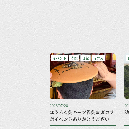
イベント
寺院
日記
寺ヨガ
2026/07/28
20
ほうろく灸ハーブ温灸ヨガコラ
幼
ボイベントありがとうございま
した。