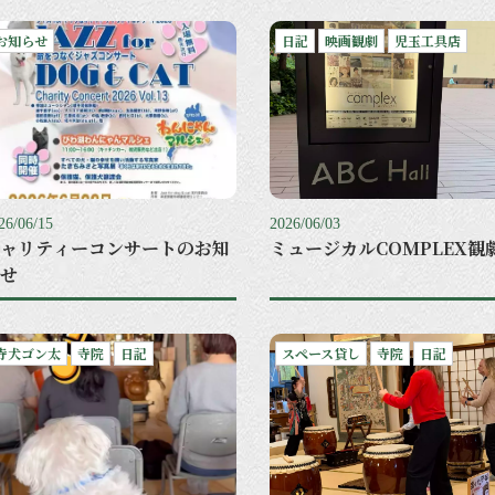
お知らせ
日記
映画観劇
児玉工具店
26/06/15
2026/06/03
ャリティーコンサートのお知
ミュージカルCOMPLEX観
せ
寺犬ゴン太
寺院
日記
スペース貸し
寺院
日記