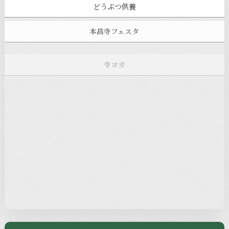
どうぶつ供養
本昌寺フェスタ
寺ヨガ
お知らせ
注目の記事
新着情報
本堂カフェ
過去の主なイベント
児玉工具店
きのえねまるしぇ