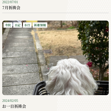
2022/07/01
7月祈祷会
寺院
日記
水行
新着情報
2024/02/05
お一日祈祷会