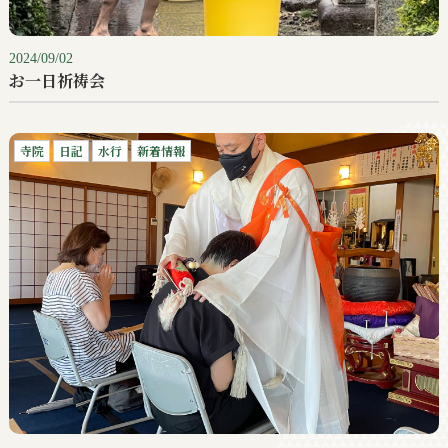
2024/09/02
お一日祈祷会
寺院
日記
水行
新着情報