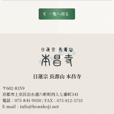
一覧へ戻る
日蓮宗 長壽山 本昌寺
〒602-8359
京都市上京区出水通六軒町西入七番町341
電話：
075-841-9030
/ FAX：075-812-5735
E-mail：
info@honshoji.net