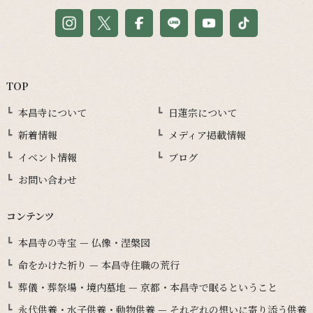
TOP
本昌寺について
日蓮宗について
新着情報
メディア掲載情報
イベント情報
ブログ
お問い合わせ
コンテンツ
本昌寺の寺宝 — 仏像・涅槃図
命をかけた祈り — 本昌寺住職の荒行
葬儀・葬祭場・境内墓地 — 京都・本昌寺で眠るということ
永代供養・水子供養・動物供養 — それぞれの想いに寄り添う供養