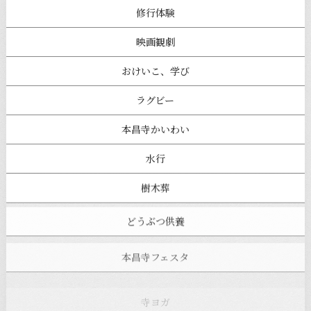
修行体験
映画観劇
おけいこ、学び
ラグビー
本昌寺かいわい
水行
樹木葬
どうぶつ供養
本昌寺フェスタ
寺ヨガ
お知らせ