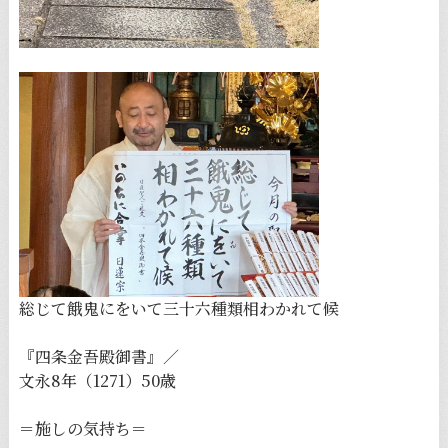
総じて餓鬼にをいて三十六種類相わかれて候
『四条金吾殿御書』／
文永8年（1271）50歳
＝施しの気持ち＝