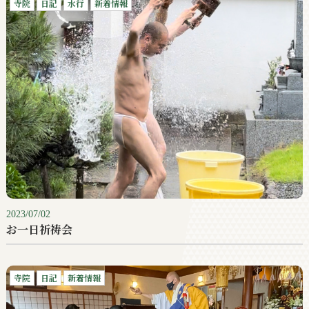
寺院
日記
水行
新着情報
2023/07/02
お一日祈祷会
寺院
日記
新着情報