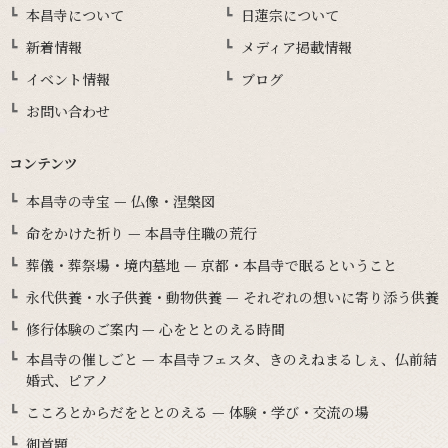
本昌寺について
日蓮宗について
新着情報
メディア掲載情報
イベント情報
ブログ
お問い合わせ
コンテンツ
本昌寺の寺宝 — 仏像・涅槃図
命をかけた祈り — 本昌寺住職の荒行
葬儀・葬祭場・境内墓地 — 京都・本昌寺で眠るということ
永代供養・水子供養・動物供養 — それぞれの想いに寄り添う供養
修行体験のご案内 — 心をととのえる時間
本昌寺の催しごと — 本昌寺フェスタ、きのえねまるしぇ、仏前結
婚式、ピアノ
こころとからだをととのえる — 体験・学び・交流の場
御首題