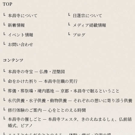
TOP
本昌寺について
日蓮宗について
新着情報
メディア掲載情報
イベント情報
ブログ
お問い合わせ
コンテンツ
本昌寺の寺宝 — 仏像・涅槃図
命をかけた祈り — 本昌寺住職の荒行
葬儀・葬祭場・境内墓地 — 京都・本昌寺で眠るということ
永代供養・水子供養・動物供養 — それぞれの想いに寄り添う供養
修行体験のご案内 — 心をととのえる時間
本昌寺の催しごと — 本昌寺フェスタ、きのえねまるしぇ、仏前結
婚式、ピアノ