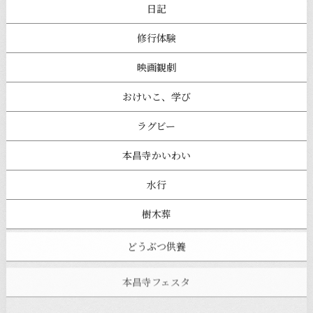
日記
修行体験
映画観劇
おけいこ、学び
ラグビー
本昌寺かいわい
水行
樹木葬
どうぶつ供養
本昌寺フェスタ
寺ヨガ