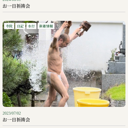
お一日祈祷会
寺院
日記
水行
新着情報
2023/07/02
お一日祈祷会