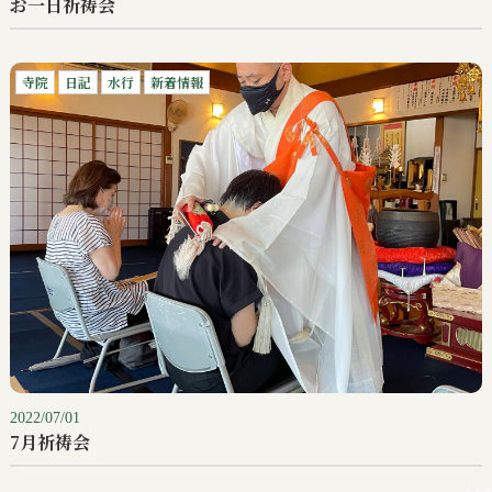
お一日祈祷会
寺院
日記
水行
新着情報
2022/07/01
7月祈祷会