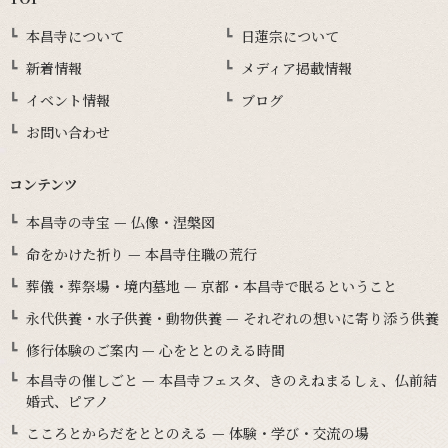
本昌寺について
日蓮宗について
新着情報
メディア掲載情報
イベント情報
ブログ
お問い合わせ
コンテンツ
本昌寺の寺宝 — 仏像・涅槃図
命をかけた祈り — 本昌寺住職の荒行
葬儀・葬祭場・境内墓地 — 京都・本昌寺で眠るということ
永代供養・水子供養・動物供養 — それぞれの想いに寄り添う供養
修行体験のご案内 — 心をととのえる時間
本昌寺の催しごと — 本昌寺フェスタ、きのえねまるしぇ、仏前結
婚式、ピアノ
こころとからだをととのえる — 体験・学び・交流の場