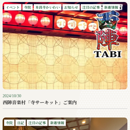
イベント
寺院
本昌寺かいわい
お知らせ
注目の記事
新着情報
2024/10/30
西陣音楽村「寺サーキット」ご案内
寺院
日記
注目の記事
新着情報