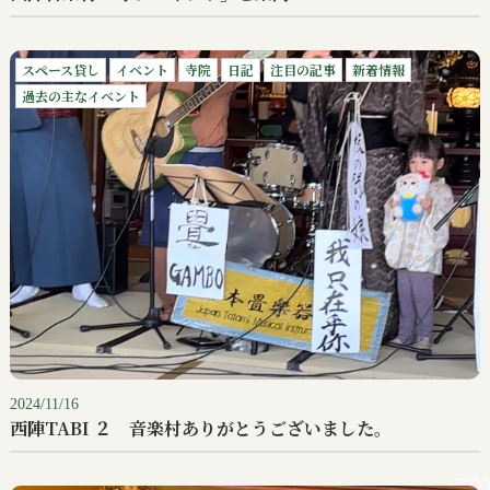
スペース貸し
イベント
寺院
日記
注目の記事
新着情報
過去の主なイベント
2024/11/16
西陣TABI ２ 音楽村ありがとうございました。