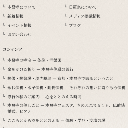
本昌寺について
日蓮宗について
新着情報
メディア掲載情報
イベント情報
ブログ
お問い合わせ
コンテンツ
本昌寺の寺宝 — 仏像・涅槃図
命をかけた祈り — 本昌寺住職の荒行
葬儀・葬祭場・境内墓地 — 京都・本昌寺で眠るということ
永代供養・水子供養・動物供養 — それぞれの想いに寄り添う供養
修行体験のご案内 — 心をととのえる時間
本昌寺の催しごと — 本昌寺フェスタ、きのえねまるしぇ、仏前結
婚式、ピアノ
こころとからだをととのえる — 体験・学び・交流の場