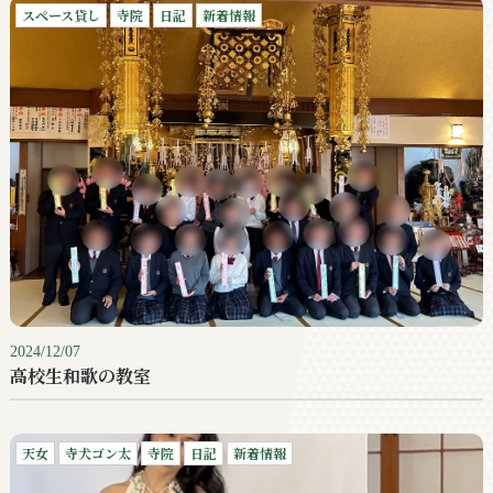
スペース貸し
寺院
日記
新着情報
2024/12/07
高校生和歌の教室
天女
寺犬ゴン太
寺院
日記
新着情報