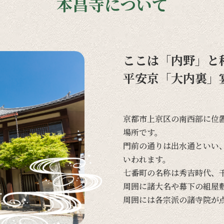
本昌寺について
ここは「内野」と
平安京「大内裏」
京都市上京区の
南西部に
位
場所です。
門前の
通りは
出水通と
いい
いわれます。
七番町の
名称は
秀吉時代、
周囲に
諸大名や
幕下の
組屋
周囲には
各宗派の
諸寺院が