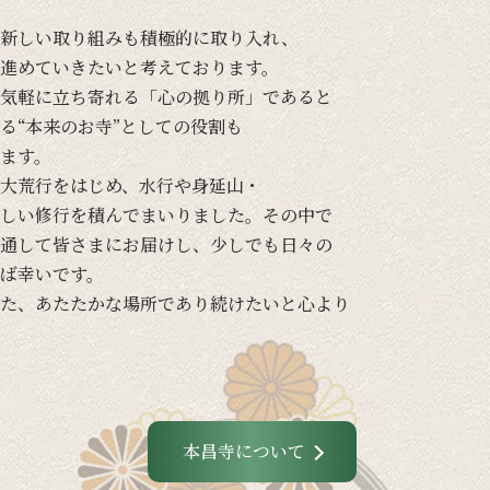
新しい
取り組みも
積極的に
取り入れ、
進めて
いきたいと
考えて
おります。
気軽に
立ち寄れる
「心の
拠り所」であると
る
“本来の
お寺”と
しての
役割も
ます。
大荒行を
はじめ、
水行や
身延山・
しい
修行を
積んでまいりました。
その
中で
通して
皆さまに
お届けし、
少し
でも
日々の
ば
幸いです。
た、
あたたかな
場所であり続けたいと
心より
本昌寺について