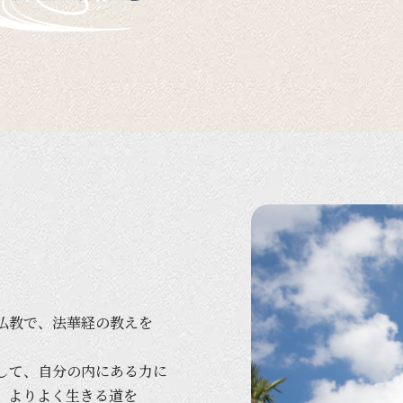
仏教で、
法華経の
教えを
して、
自分の
内に
ある
力に
、
より
よく
生きる
道を