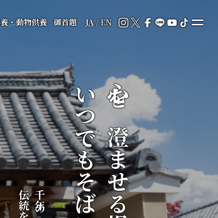
供養・動物供養
御首題
JA
/
EN
いつでもそばに
心を澄ませる場所が