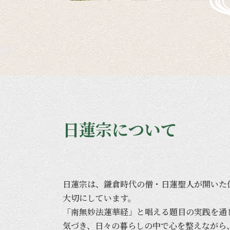
日蓮宗について
日蓮宗は、
鎌倉時代の
僧・日蓮聖人が
開いた
大切に
しています。
「南無妙法蓮華経」と
唱える
題目の
実践を
通
気づき、
日々の
暮らしの
中で
心を
整えながら