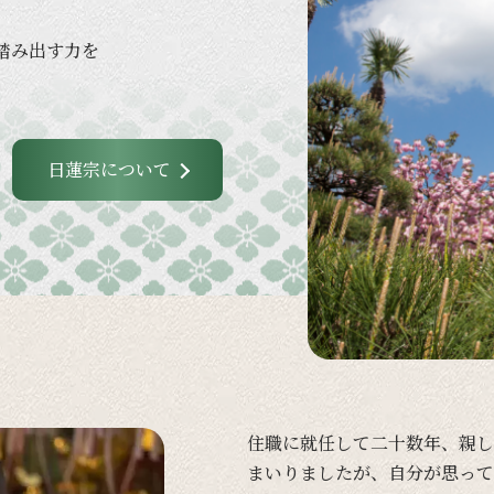
踏み出す力を
日蓮宗について
住職に
就任して
二十数年、
親し
まいりましたが、
自分が
思って