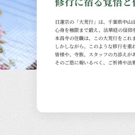
修行に宿る覚悟と
日蓮宗の
「大荒行」は、
千葉県中山
心身を
極限まで
鍛え、
法華経の
信仰
本昌寺の
住職は、
この
大荒行を
これ
しかしながら、
このような
修行を
重
皆様や、
寺族、
スタッフの
力添えが
その
ご恩に
報いるべく、
ご祈祷や
法