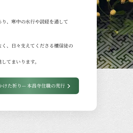
あり、
寒中の
水行や
読経を
通して
なく、
日々
支えてくださる
檀信徒の
進して
まいります。
かけた祈り— 本昌寺住職の荒行