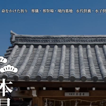
命をかけた祈り
葬儀・葬祭場・境内墓地
永代供養・水子
昌寺