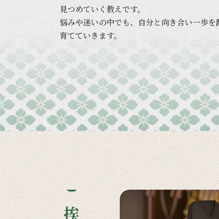
見つめていく
教えです。
悩みや
迷いの
中でも、
自分と
向き合い
一歩を
育てていきます。
ご挨拶