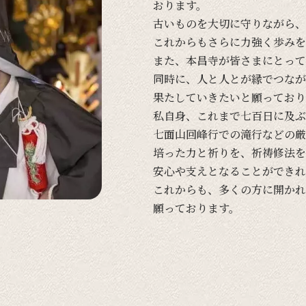
おります。
古い
ものを
大切に
守りながら、
これからも
さらに
力強く
歩みを
また、
本昌寺が
皆さまに
とって
同時に、
人と
人とが
縁で
つなが
果たしていきたいと
願って
おり
私自身、
これまで
七百日に
及ぶ
七面山回峰行での
滝行などの
厳
培った
力と
祈りを、
祈祷修法を
安心や
支えと
なる
ことができれ
これからも、
多くの
方に
開かれ
願って
おります。