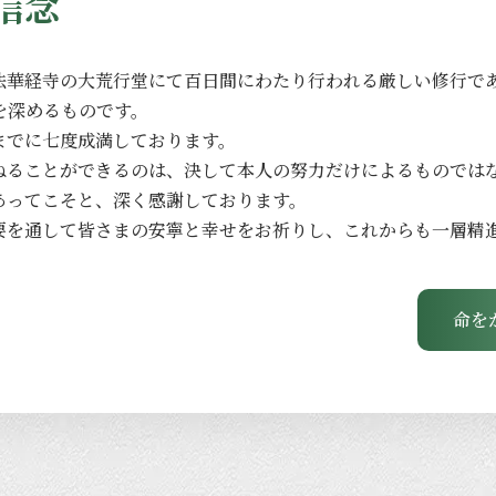
信念
法華経寺の
大荒行堂にて
百日間に
わたり
行われる
厳しい
修行で
を
深める
ものです。
までに
七度成満しております。
ねる
ことができるのは、
決して
本人の
努力だけに
よる
ものでは
あってこそと、
深く
感謝しております。
要を
通して
皆さまの
安寧と
幸せを
お祈りし、
これからも
一層
精
命を