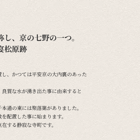
称し、京の七野の一つ。
宴松原跡
置し、
かつては
平安京の
大内裏の
あった
、
良質な
水が
湧き出た事に
由来すると
千本通の
東には
聚落第が
ありました。
敷を
配置した事に
始まります。
点在する
静寂な
寺町です。