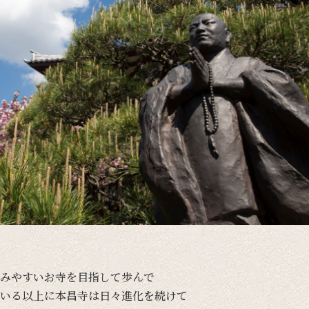
みやすい
お寺を
目指して
歩んで
いる
以上に
本昌寺は
日々
進化を
続けて