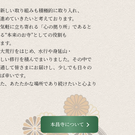
新しい
取り組みも
積極的に
取り入れ、
進めて
いきたいと
考えております。
気軽に
立ち寄れる
「心の
拠り所」であると
る
“本来の
お寺”と
しての
役割も
ます。
大荒行を
はじめ、
水行や
身延山・
しい
修行を
積んで
まいりました。
その
中で
通して
皆さまに
お届けし、
少しでも
日々の
ば
幸いです。
た、
あたたかな
場所で
あり続けたいと
心より
本昌寺について