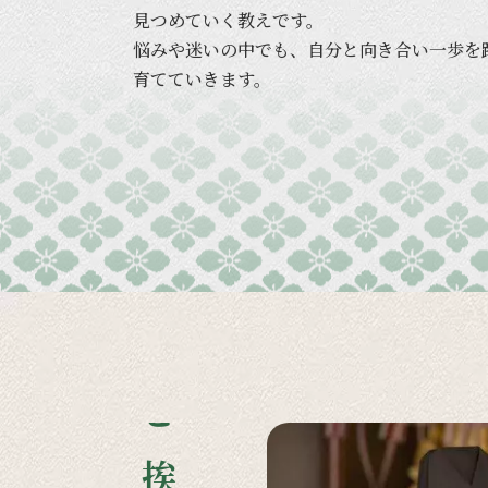
見つめていく
教えです。
悩みや
迷いの
中でも、
自分と
向き合い
一歩を
育てていきます。
ご挨拶