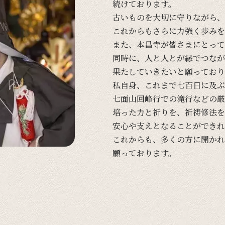
続けております。
古い
ものを
大切に
守りながら、
これからも
さらに
力強く
歩みを
また、
本昌寺が
皆さまに
とって
同時に、
人と
人とが
縁で
つなが
果たしていきたいと
願っており
私自身、
これまで
七百日に
及ぶ
七面山回峰行での
滝行などの
厳
培った
力と
祈りを、
祈祷修法を
安心や
支えと
なる
ことができれ
これからも、
多くの
方に
開かれ
願っております。