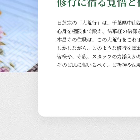
修行に宿る覚悟と
日蓮宗の
「大荒行」は、
千葉県中山
心身を
極限まで
鍛え、
法華経の
信仰
本昌寺の
住職は、
この
大荒行を
これ
しかしながら、
このような
修行を
重
皆様や、
寺族、
スタッフの
力添えが
その
ご恩に
報いるべく、
ご祈祷や
法