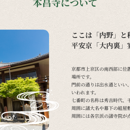
本昌寺について
ここは「内野」と
平安京「大内裏」
京都市上京区の
南西部に
位
場所です。
門前の
通りは
出水通と
いい
いわれます。
七番町の
名称は
秀吉時代、
周囲に
諸大名や
幕下の
組屋
周囲には
各宗派の
諸寺院が