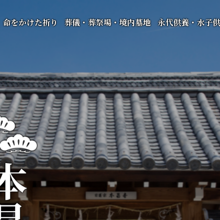
命をかけた祈り
葬儀・葬祭場・境内墓地
永代供養・水子
昌寺