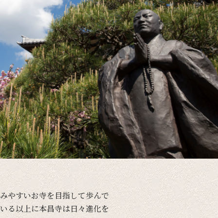
みやすい
お寺を
目指して
歩んで
いる以上に
本昌寺は
日々進化を