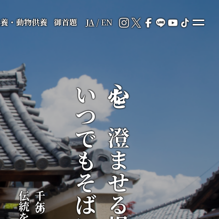
供養・動物供養
御首題
JA
/
EN
いつでもそばに
心を澄ませる場所が