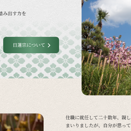
踏み出す力を
日蓮宗について
住職に
就任して
二十数年、
親し
まいりましたが、
自分が
思って