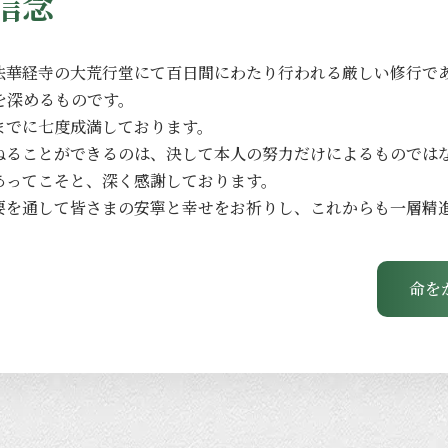
信念
法華経寺の
大荒行堂にて
百日間に
わたり
行われる
厳しい
修行で
を
深める
ものです。
までに
七度成満しております。
ねる
ことができるのは、
決して本人の
努力だけに
よる
ものでは
あってこそと、
深く
感謝しております。
要を
通して
皆さまの
安寧と
幸せを
お祈りし、
これからも
一層
精
命を