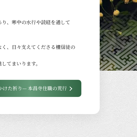
あり、
寒中の
水行や
読経を
通して
なく、
日々
支えてくださる
檀信徒の
進して
まいります。
かけた祈り— 本昌寺住職の荒行