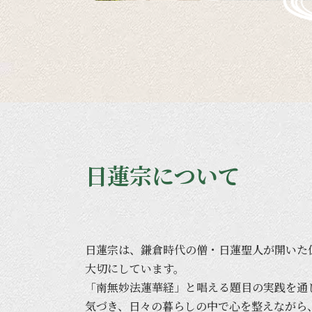
日蓮宗について
日蓮宗は、
鎌倉時代の
僧・
日蓮聖人が
開いた
大切に
しています。
「南無妙法蓮華経」と
唱える
題目の
実践を
通
気づき、
日々の
暮らしの
中で
心を
整えながら