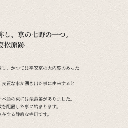
称し、京の七野の一つ。
宴松原跡
置し、
かつては
平安京の
大内裏の
あった
、
良質な
水が
湧き出た
事に
由来すると
千本通の
東には
聚落第が
ありました。
敷を
配置した
事に
始まります。
点在する
静寂な
寺町です。