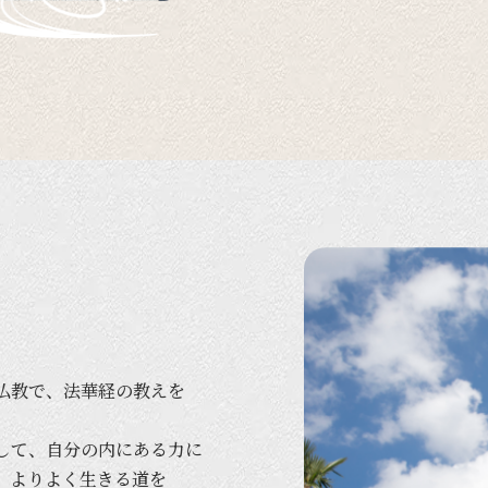
仏教で、
法華経の
教えを
して、
自分の
内に
ある
力に
、
より
よく
生きる
道を