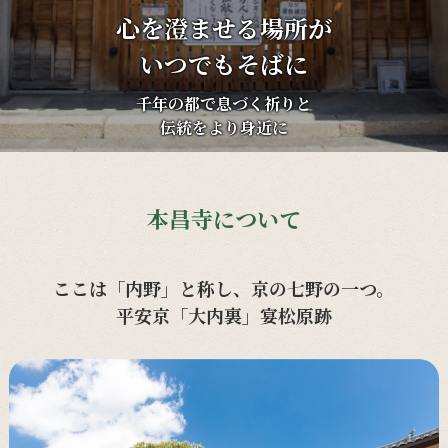
心を澄ませる場所が
いつでもそばに
千年の都で息づく祈りと
伝統をより身近に
本昌寺について
ここは「内野」と称し、京の七野の一つ。
平安京「大内裏」宴松原跡