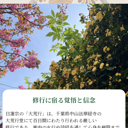
修行に宿る覚悟と信念
日蓮宗の
「大荒行」は、
千葉県中山法華経寺の
大荒行堂にて
百日間に
わたり
行われる
厳しい
修行であり、
寒中の
水行や
読経を
通して
心身を
極限まで