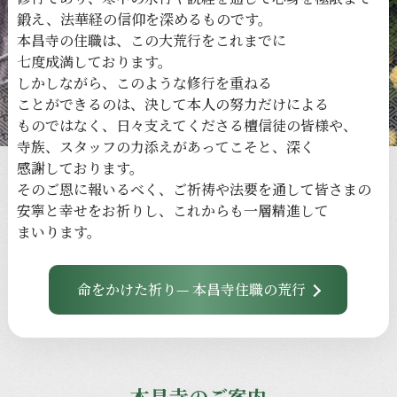
鍛え、
法華経の
信仰を
深める
ものです。
本昌寺の
住職は、
この
大荒行を
これまでに
七度成満しております。
しかしながら、
このような
修行を
重ねる
ことができるのは、
決して本人の
努力だけに
よる
ものではなく、
日々
支えてくださる
檀信徒の
皆様や、
寺族、
スタッフの
力添えが
あってこそと、
深く
感謝しております。
その
ご恩に
報いるべく、
ご祈祷や
法要を
通して
皆さまの
安寧と
幸せを
お祈りし、
これからも
一層
精進して
まいります。
命をかけた祈り— 本昌寺住職の荒行
本昌寺のご案内