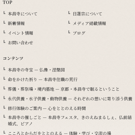
TOP
本昌寺について
日蓮宗について
新着情報
メディア掲載情報
イベント情報
ブログ
お問い合わせ
コンテンツ
本昌寺の寺宝 — 仏像・涅槃図
命をかけた祈り — 本昌寺住職の荒行
葬儀・葬祭場・境内墓地 — 京都・本昌寺で眠るということ
永代供養・水子供養・動物供養 — それぞれの想いに寄り添う供養
修行体験のご案内 — 心をととのえる時間
本昌寺の催しごと — 本昌寺フェスタ、きのえねまるしぇ、仏前結
婚式、ピアノ
こころとからだをととのえる — 体験・学び・交流の場