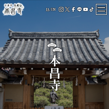
JA
/
EN
本昌寺