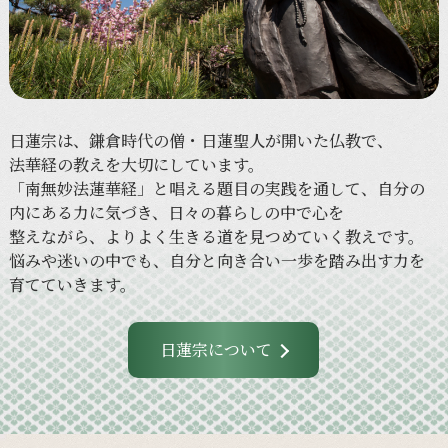
日蓮宗は、
鎌倉時代の
僧・
日蓮聖人が
開いた
仏教で、
法華経の
教えを
大切に
しています。
「南無妙法蓮華経」と
唱える
題目の
実践を
通して、
自分の
内に
ある
力に
気づき、
日々の
暮らしの
中で
心を
整えながら、
より
よく
生きる
道を
見つめていく
教えです。
悩みや
迷いの
中でも、
自分と
向き合い
一歩を
踏み出す力を
育てていきます。
日蓮宗について