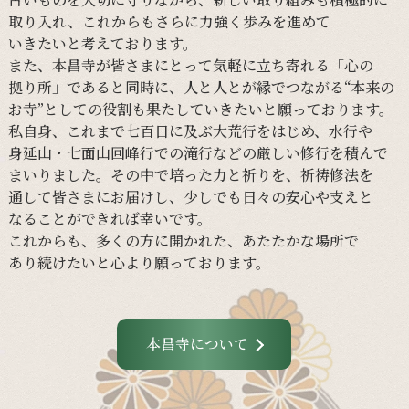
取り入れ、
これからも
さらに
力強く
歩みを
進めて
いきたいと
考えております。
また、
本昌寺が
皆さまに
とって
気軽に
立ち寄れる
「心の
拠り所」であると
同時に、
人と
人とが
縁で
つながる
“本来の
お寺”と
しての
役割も
果たしていきたいと
願っております。
私自身、
これまで
七百日に
及ぶ大荒行を
はじめ、
水行や
身延山・
七面山回峰行での
滝行などの
厳しい
修行を
積んで
まいりました。
その
中で
培った
力と
祈りを、
祈祷修法を
通して
皆さまに
お届けし、
少しでも
日々の
安心や
支えと
なる
ことができれば
幸いです。
これからも、
多くの
方に
開かれた、
あたたかな
場所で
あり続けたいと
心より
願っております。
本昌寺について