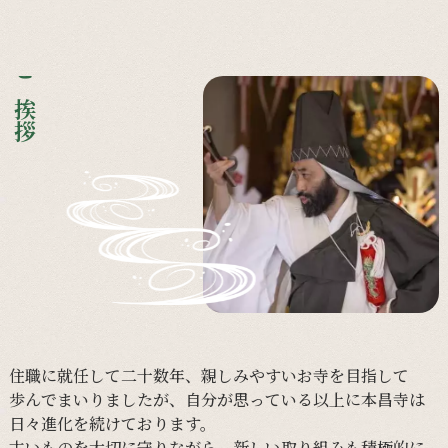
ご挨拶
住職に
就任して
二十数年、
親しみやすい
お寺を
目指して
歩んで
まいりましたが、
自分が
思っている以上に
本昌寺は
日々進化を
続けております。
古い
ものを
大切に
守りながら、
新しい
取り組みも
積極的に