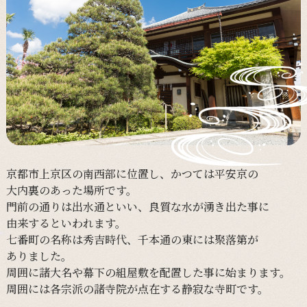
京都市上京区の
南西部に
位置し、
かつては
平安京の
大内裏の
あった
場所です。
門前の
通りは
出水通と
いい、
良質な
水が
湧き出た
事に
由来すると
いわれます。
七番町の
名称は
秀吉時代、
千本通の
東には
聚落第が
ありました。
周囲に
諸大名や
幕下の
組屋敷を
配置した
事に
始まります。
周囲には
各宗派の
諸寺院が
点在する
静寂な
寺町です。