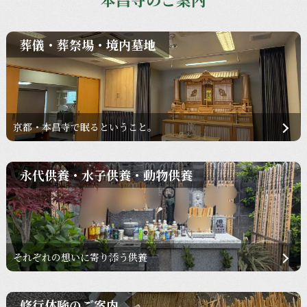
葬儀・葬祭場・境内墓地
京都・本昌寺で眠るということ。
永代供養・水子供養・動物供養
それぞれの想いに寄り添う供養
修行体験のご案内