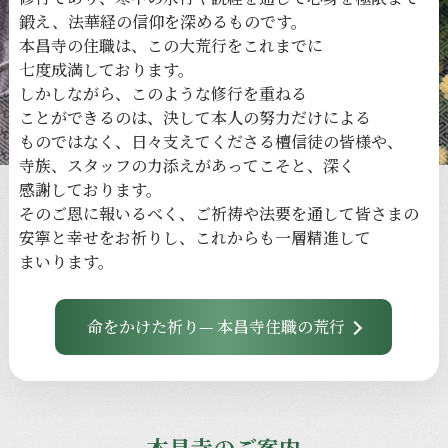
鍛え、
法華経の
信仰を
深める
ものです。
本昌寺の
住職は、
この
大荒行を
これまでに
七度成満しております。
しかしながら、
このような
修行を
重ねる
ことができるのは、
決して本人の
努力だけに
よる
ものではなく、
日々
支えてくださる
檀信徒の
皆様や、
寺族、
スタッフの
力添えが
あってこそと、
深く
感謝しております。
その
ご恩に
報いるべく、
ご祈祷や
法要を
通して
皆さまの
安寧と
幸せを
お祈りし、
これからも
一層
精進して
まいります。
命をかけた祈り— 本昌寺住職の荒行
本昌寺のご案内