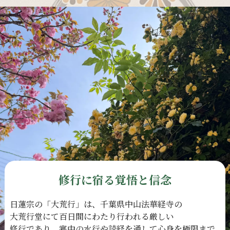
修行に宿る覚悟と信念
日蓮宗の
「大荒行」は、
千葉県中山法華経寺の
大荒行堂にて
百日間に
わたり
行われる
厳しい
修行であり、
寒中の
水行や
読経を
通して
心身を
極限まで