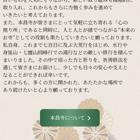
取り入れ、
これからも
さらに
力強く
歩みを
進めて
いきたいと
考えております。
また、
本昌寺が
皆さまに
とって
気軽に
立ち寄れる
「心の
拠り所」であると
同時に、
人と
人とが
縁で
つながる
“本来の
お寺”と
しての
役割も
果たしていきたいと
願っております。
私自身、
これまで
七百日に
及ぶ大荒行を
はじめ、
水行や
身延山・
七面山回峰行での
滝行などの
厳しい
修行を
積んで
まいりました。
その
中で
培った
力と
祈りを、
祈祷修法を
通して
皆さまに
お届けし、
少しでも
日々の
安心や
支えと
なる
ことができれば
幸いです。
これからも、
多くの
方に
開かれた、
あたたかな
場所で
あり続けたいと
心より
願っております。
本昌寺について