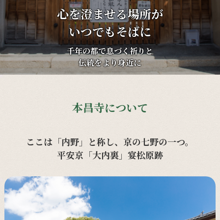
心を澄ませる場所が
いつでもそばに
千年の都で息づく祈りと
伝統をより身近に
本昌寺について
ここは「内野」と称し、京の七野の一つ。
平安京「大内裏」宴松原跡