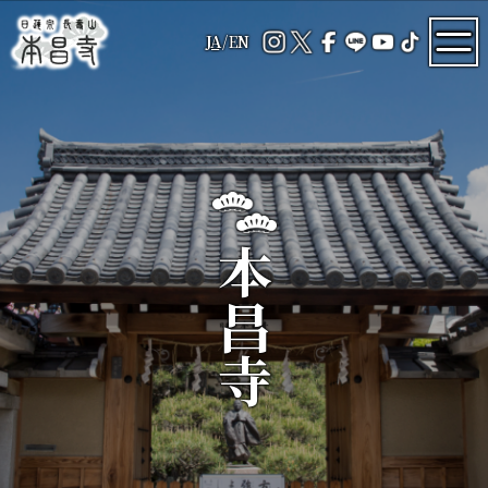
JA
/
EN
本昌寺