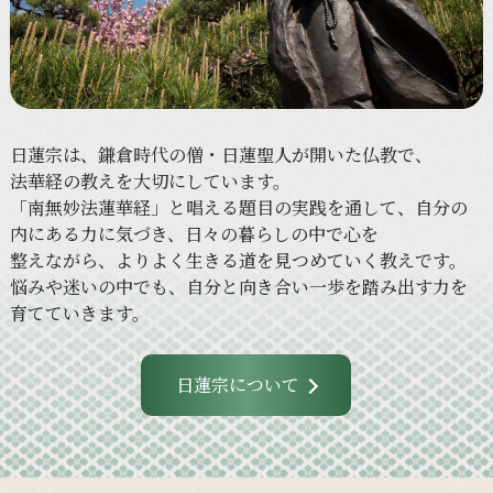
日蓮宗は、
鎌倉時代の
僧・
日蓮聖人が
開いた
仏教で、
法華経の
教えを
大切に
しています。
「南無妙法蓮華経」と
唱える
題目の
実践を
通して、
自分の
内に
ある
力に
気づき、
日々の
暮らしの
中で
心を
整えながら、
より
よく
生きる
道を
見つめていく
教えです。
悩みや
迷いの
中でも、
自分と
向き合い
一歩を
踏み出す力を
育てていきます。
日蓮宗について