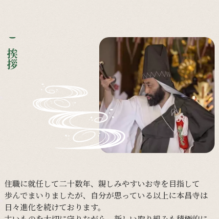
ご挨拶
住職に
就任して
二十数年、
親しみやすい
お寺を
目指して
歩んで
まいりましたが、
自分が
思っている以上に
本昌寺は
日々進化を
続けております。
古い
ものを
大切に
守りながら、
新しい
取り組みも
積極的に