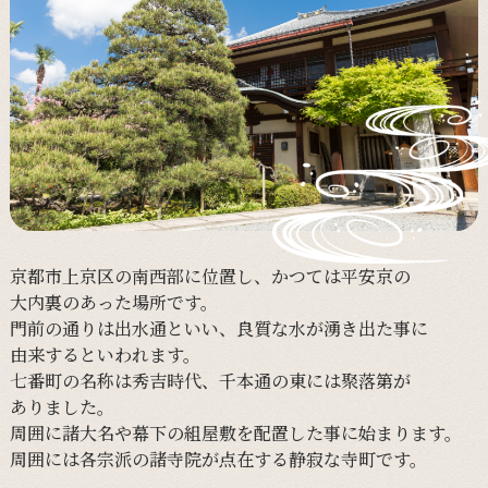
京都市上京区の
南西部に
位置し、
かつては
平安京の
大内裏の
あった
場所です。
門前の
通りは
出水通と
いい、
良質な
水が
湧き出た
事に
由来すると
いわれます。
七番町の
名称は
秀吉時代、
千本通の
東には
聚落第が
ありました。
周囲に
諸大名や
幕下の
組屋敷を
配置した
事に
始まります。
周囲には
各宗派の
諸寺院が
点在する
静寂な
寺町です。