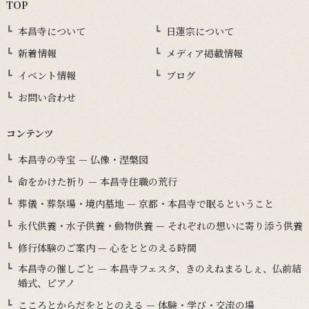
TOP
本昌寺について
日蓮宗について
新着情報
メディア掲載情報
イベント情報
ブログ
お問い合わせ
コンテンツ
本昌寺の寺宝 — 仏像・涅槃図
命をかけた祈り — 本昌寺住職の荒行
葬儀・葬祭場・境内墓地 — 京都・本昌寺で眠るということ
永代供養・水子供養・動物供養 — それぞれの想いに寄り添う供養
修行体験のご案内 — 心をととのえる時間
本昌寺の催しごと — 本昌寺フェスタ、きのえねまるしぇ、仏前結
婚式、ピアノ
こころとからだをととのえる — 体験・学び・交流の場