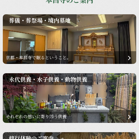
葬儀・葬祭場・境内墓地
京都・本昌寺で眠るということ。
永代供養・水子供養・動物供養
それぞれの想いに寄り添う供養
修行体験のご案内