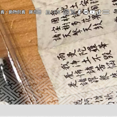
供養・動物供養
御首題
JA
/
EN