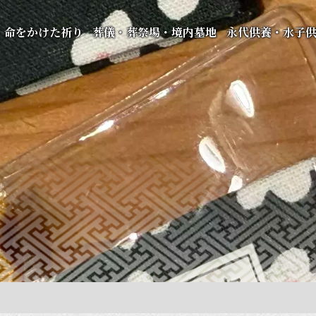
命をかけた祈り
葬儀・葬祭場・境内墓地
永代供養・水子