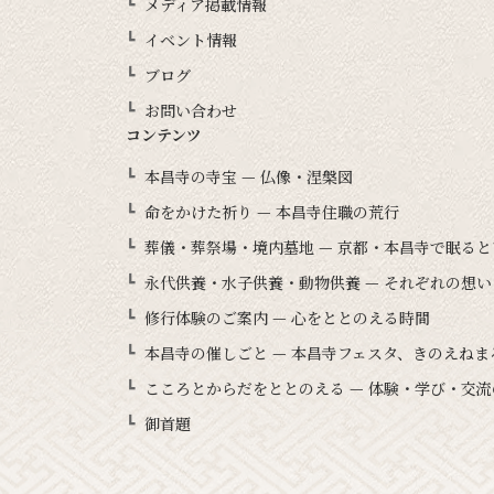
メディア掲載情報
イベント情報
ブログ
お問い合わせ
コンテンツ
本昌寺の寺宝 — 仏像・涅槃図
命をかけた祈り — 本昌寺住職の荒行
葬儀・葬祭場・境内墓地 — 京都・本昌寺で眠る
永代供養・水子供養・動物供養 — それぞれの想
修行体験のご案内 — 心をととのえる時間
本昌寺の催しごと — 本昌寺フェスタ、きのえね
こころとからだをととのえる — 体験・学び・交流
御首題