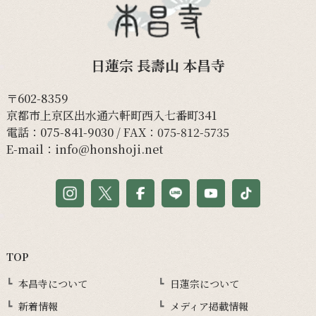
日蓮宗 長壽山 本昌寺
〒602-8359
京都市上京区出水通六軒町西入七番町341
電話：
075-841-9030
/ FAX：075-812-5735
E-mail：
info@honshoji.net
TOP
本昌寺について
日蓮宗について
新着情報
メディア掲載情報