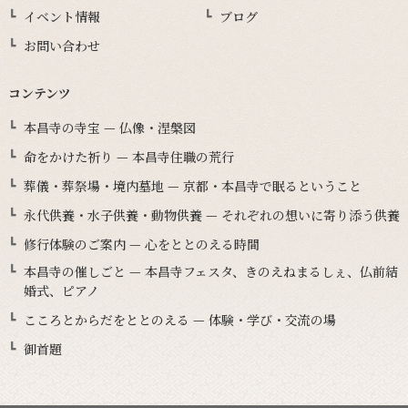
イベント情報
ブログ
お問い合わせ
コンテンツ
本昌寺の寺宝 — 仏像・涅槃図
命をかけた祈り — 本昌寺住職の荒行
葬儀・葬祭場・境内墓地 — 京都・本昌寺で眠るということ
永代供養・水子供養・動物供養 — それぞれの想いに寄り添う供養
修行体験のご案内 — 心をととのえる時間
本昌寺の催しごと — 本昌寺フェスタ、きのえねまるしぇ、仏前結
婚式、ピアノ
こころとからだをととのえる — 体験・学び・交流の場
御首題