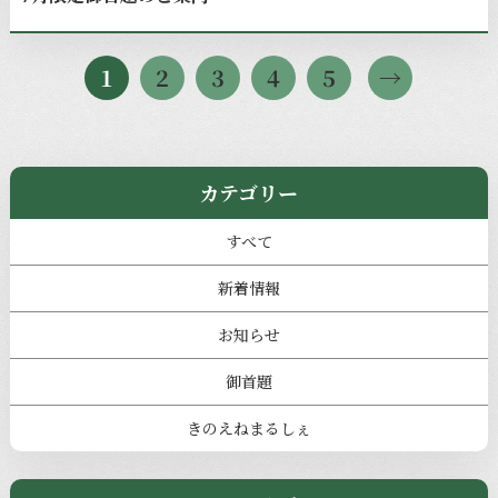
1
2
3
4
5
カテゴリー
すべて
新着情報
お知らせ
御首題
きのえねまるしぇ