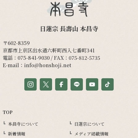
日蓮宗 長壽山 本昌寺
〒602-8359
京都市上京区出水通六軒町西入七番町341
電話：
075-841-9030
/ FAX：075-812-5735
E-mail：
info@honshoji.net
TOP
本昌寺について
日蓮宗について
新着情報
メディア掲載情報