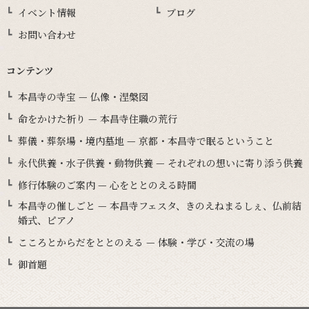
イベント情報
ブログ
お問い合わせ
コンテンツ
本昌寺の寺宝 — 仏像・涅槃図
命をかけた祈り — 本昌寺住職の荒行
葬儀・葬祭場・境内墓地 — 京都・本昌寺で眠るということ
永代供養・水子供養・動物供養 — それぞれの想いに寄り添う供養
修行体験のご案内 — 心をととのえる時間
本昌寺の催しごと — 本昌寺フェスタ、きのえねまるしぇ、仏前結
婚式、ピアノ
こころとからだをととのえる — 体験・学び・交流の場
御首題