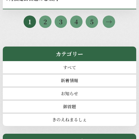
1
2
3
4
5
カテゴリー
すべて
新着情報
お知らせ
御首題
きのえねまるしぇ