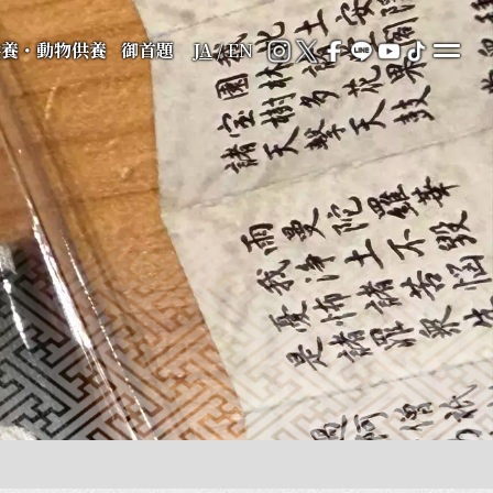
供養・動物供養
御首題
JA
/
EN