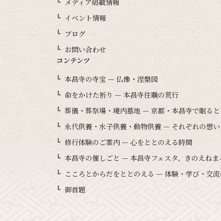
メディア掲載情報
イベント情報
ブログ
お問い合わせ
コンテンツ
本昌寺の寺宝 — 仏像・涅槃図
命をかけた祈り — 本昌寺住職の荒行
葬儀・葬祭場・境内墓地 — 京都・本昌寺で眠る
永代供養・水子供養・動物供養 — それぞれの想
修行体験のご案内 — 心をととのえる時間
本昌寺の催しごと — 本昌寺フェスタ、きのえね
こころとからだをととのえる — 体験・学び・交流
御首題