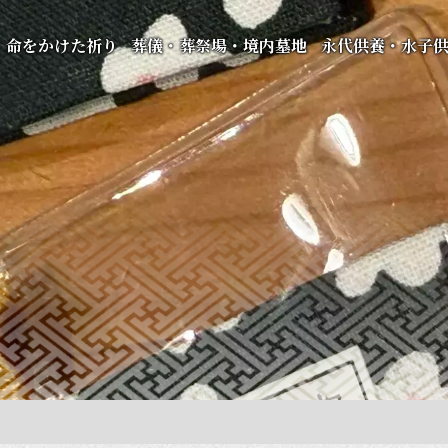
命をかけた祈り
葬儀・葬祭場・境内墓地
永代供養・水子