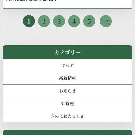
1
2
3
4
5
カテゴリー
すべて
新着情報
お知らせ
御首題
きのえねまるしぇ