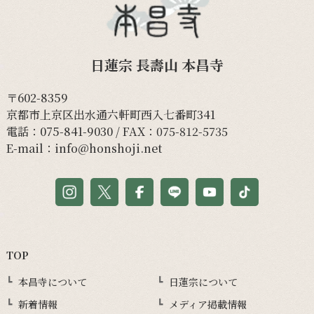
日蓮宗 長壽山 本昌寺
〒602-8359
京都市上京区出水通六軒町西入七番町341
電話：
075-841-9030
/ FAX：075-812-5735
E-mail：
info@honshoji.net
TOP
本昌寺について
日蓮宗について
新着情報
メディア掲載情報