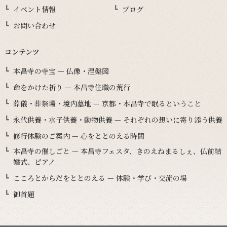
イベント情報
ブログ
お問い合わせ
コンテンツ
本昌寺の寺宝 — 仏像・涅槃図
命をかけた祈り — 本昌寺住職の荒行
葬儀・葬祭場・境内墓地 — 京都・本昌寺で眠るということ
永代供養・水子供養・動物供養 — それぞれの想いに寄り添う供養
修行体験のご案内 — 心をととのえる時間
本昌寺の催しごと — 本昌寺フェスタ、きのえねまるしぇ、仏前結
婚式、ピアノ
こころとからだをととのえる — 体験・学び・交流の場
御首題