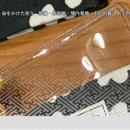
命をかけた祈り
葬儀・葬祭場・境内墓地
永代供養・水子