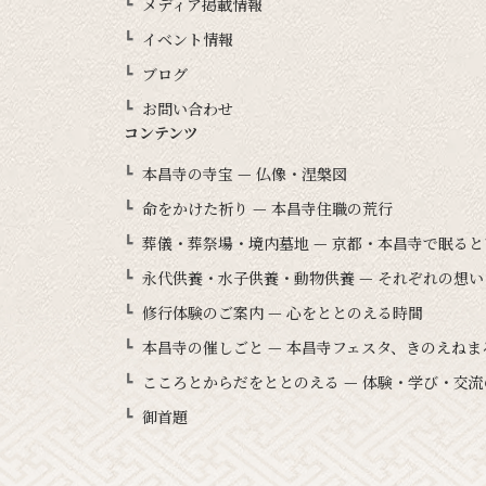
メディア掲載情報
イベント情報
ブログ
お問い合わせ
コンテンツ
本昌寺の寺宝 — 仏像・涅槃図
命をかけた祈り — 本昌寺住職の荒行
葬儀・葬祭場・境内墓地 — 京都・本昌寺で眠る
永代供養・水子供養・動物供養 — それぞれの想
修行体験のご案内 — 心をととのえる時間
本昌寺の催しごと — 本昌寺フェスタ、きのえね
こころとからだをととのえる — 体験・学び・交流
御首題