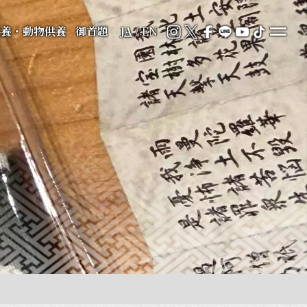
供養・動物供養
御首題
JA
/
EN