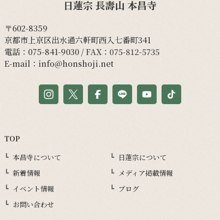
日蓮宗 長壽山 本昌寺
〒602-8359
京都市上京区出水通六軒町西入七番町341
電話：
075-841-9030
/ FAX：075-812-5735
E-mail：
info@honshoji.net
TOP
本昌寺について
日蓮宗について
新着情報
メディア掲載情報
イベント情報
ブログ
お問い合わせ