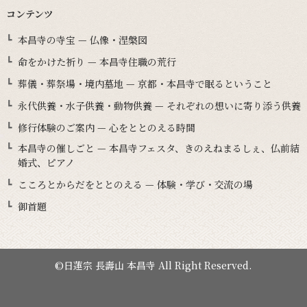
コンテンツ
本昌寺の寺宝 — 仏像・涅槃図
命をかけた祈り — 本昌寺住職の荒行
葬儀・葬祭場・境内墓地 — 京都・本昌寺で眠るということ
永代供養・水子供養・動物供養 — それぞれの想いに寄り添う供養
修行体験のご案内 — 心をととのえる時間
本昌寺の催しごと — 本昌寺フェスタ、きのえねまるしぇ、仏前結
婚式、ピアノ
こころとからだをととのえる — 体験・学び・交流の場
御首題
©日蓮宗 長壽山 本昌寺 All Right Reserved.