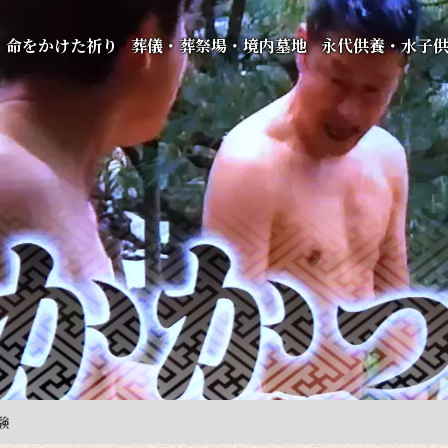
命をかけた祈り
葬儀・葬祭場・境内墓地
永代供養・水子
験