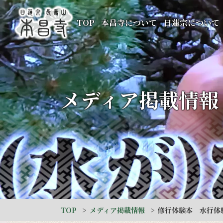
TOP
本昌寺について
日蓮宗について
メディア掲載情報
TOP
メディア掲載情報
修行体験本 水行体