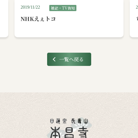
2019/11/22
2
雑誌・TV告知
る
NHKえぇトコ
一覧へ戻る