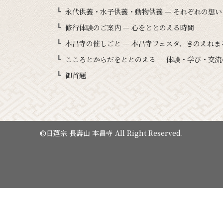
永代供養・水子供養・動物供養 — それぞれの想
修行体験のご案内 — 心をととのえる時間
本昌寺の催しごと — 本昌寺フェスタ、きのえね
こころとからだをととのえる — 体験・学び・交流
御首題
©日蓮宗 長壽山 本昌寺 All Right Reserved.