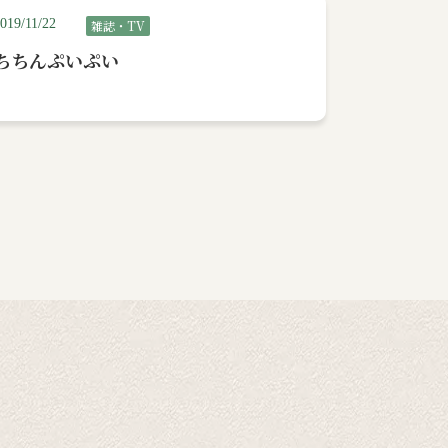
019/11/22
雑誌・TV
ちちんぷいぷい