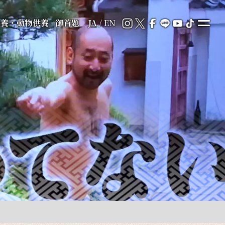
供養・動物供養
御首題
JA
/
EN