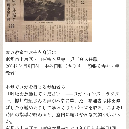
ヨガ教室でお寺を身近に
京都市上京区・日蓮宗本昌寺 児玉真人住職
2014年4月9日付 中外日報（キラリ — 頑張る寺社・宗
教者）
本堂でヨガを行じる参加者ら
「呼吸を意識してください」——ヨガ・インストラクタ
ー、櫻井有紀さんの声が本堂に響いた。参加者は体を伸
ばしたり緩めたりしてゆっくりとポーズを取る。およそ1
時間の指導が終わると、堂内に晴れやかな笑顔が広がっ
た。
京都市上京区の日蓮宗本昌寺では昨年6月から毎月1回、