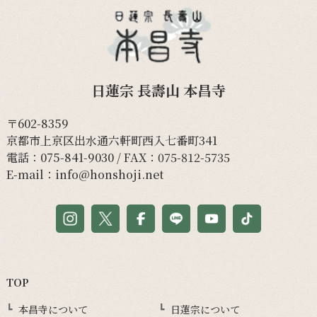
日蓮宗 長壽山 本昌寺
〒602-8359
京都市上京区出水通六軒町西入七番町341
電話：
075-841-9030
/ FAX：075-812-5735
E-mail：
info@honshoji.net
TOP
本昌寺について
日蓮宗について