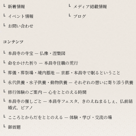
新着情報
メディア掲載情報
イベント情報
ブログ
お問い合わせ
コンテンツ
本昌寺の寺宝 — 仏像・涅槃図
命をかけた祈り — 本昌寺住職の荒行
葬儀・葬祭場・境内墓地 — 京都・本昌寺で眠るということ
永代供養・水子供養・動物供養 — それぞれの想いに寄り添う供養
修行体験のご案内 — 心をととのえる時間
本昌寺の催しごと — 本昌寺フェスタ、きのえねまるしぇ、仏前結
婚式、ピアノ
こころとからだをととのえる — 体験・学び・交流の場
御首題