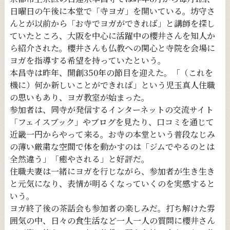
日曜日の午後に本堂で「寺ヨガ」を開いている。坊守さ
んとが以前から「お寺でヨガができれば」と講師を探し
ていたところ、大阪を中心に活躍中の櫻井さんを知人か
ら紹介された。櫻井さんも仏教への関心と寺院を会場に
ヨガを指導する希望を持っていたという。
本昌寺は昨年、開創350年の節目を迎えた。「（これを
機に）何か新しいことができれば」という児玉真人住職
の思いもあり、ヨガ教室が始まった。
参加者は、同寺が発信するインターネットの交流サイト
「フェイスブック」やブログを見たり、口コミを通じて
近畿一円からやって来る。お寺の本堂という普段なじみ
の薄い厳粛な空間で体を動かすのは「ジムでやるのとは
全然違う」「癒やされる」と好評だ。
住職夫妻は一緒にヨガを行じながら、参加者が生き生き
と元気になり、表情が明るくなっていくのを実感すると
いう。
ヨガ終了後の茶話会も参加者の楽しみだ。打ち解けた雰
囲気の中、日々の食生活など一人一人の質問に櫻井さん