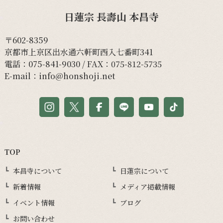
日蓮宗 長壽山 本昌寺
〒602-8359
京都市上京区出水通六軒町西入七番町341
電話：
075-841-9030
/ FAX：075-812-5735
E-mail：
info@honshoji.net
TOP
本昌寺について
日蓮宗について
新着情報
メディア掲載情報
イベント情報
ブログ
お問い合わせ