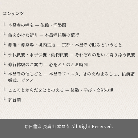
コンテンツ
本昌寺の寺宝 — 仏像・涅槃図
命をかけた祈り — 本昌寺住職の荒行
葬儀・葬祭場・境内墓地 — 京都・本昌寺で眠るということ
永代供養・水子供養・動物供養 — それぞれの想いに寄り添う供養
修行体験のご案内 — 心をととのえる時間
本昌寺の催しごと — 本昌寺フェスタ、きのえねまるしぇ、仏前結
婚式、ピアノ
こころとからだをととのえる — 体験・学び・交流の場
御首題
©日蓮宗 長壽山 本昌寺 All Right Reserved.