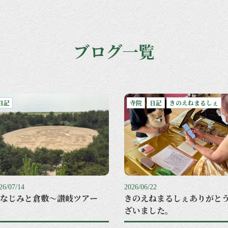
ブログ一覧
日記
寺院
日記
きのえねまるしぇ
26/07/14
2026/06/22
なじみと倉敷〜讃岐ツアー
きのえねまるしぇありがと
ざいました。