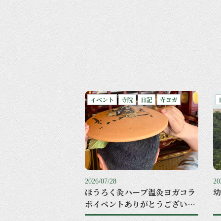
イベント
寺院
日記
寺ヨガ
2026/07/28
20
ほうろく灸ハーブ温灸ヨガコラ
幼
ボイベントありがとうございま
した。