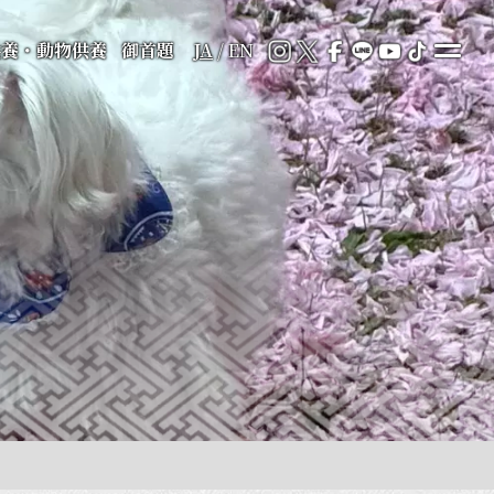
供養・動物供養
御首題
JA
/
EN