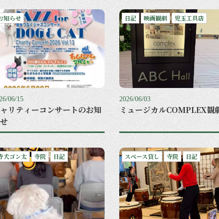
お知らせ
日記
映画観劇
児玉工具店
26/06/15
2026/06/03
ャリティーコンサートのお知
ミュージカルCOMPLEX観
せ
寺犬ゴン太
寺院
日記
スペース貸し
寺院
日記