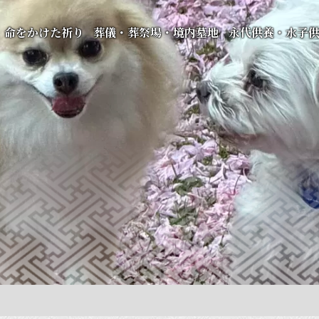
命をかけた祈り
葬儀・葬祭場・境内墓地
永代供養・水子