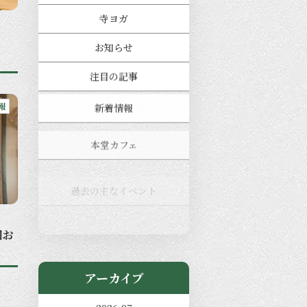
寺ヨガ
お知らせ
注目の記事
新着情報
報
本堂カフェ
過去の主なイベント
児玉工具店
きのえねまるしぇ
図お
アーカイブ