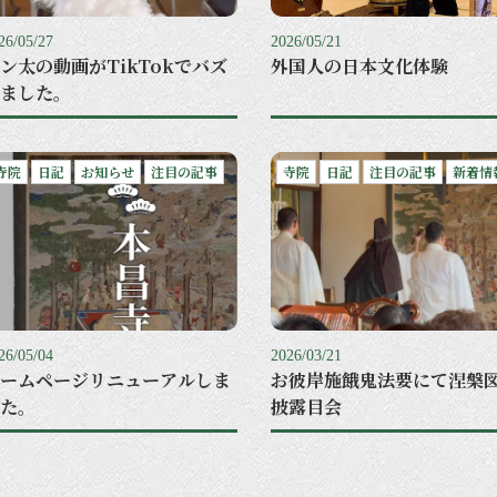
26/05/27
2026/05/21
ン太の動画がTikTokでバズ
外国人の日本文化体験
ました。
寺院
日記
お知らせ
注目の記事
寺院
日記
注目の記事
新着情
26/05/04
2026/03/21
ームページリニューアルしま
お彼岸施餓鬼法要にて涅槃
た。
披露目会