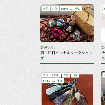
寺院
日記
おけいこ、学び
2026/06/16
20
第二回目タッセルワークショッ
チ
プ
ら
スペース貸し
寺院
日記
おけいこ、学び