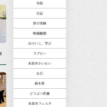
寺院
日記
修行体験
映画観劇
おけいこ、学び
劇
ラグビー
本昌寺かいわい
水行
樹木葬
どうぶつ供養
本昌寺フェスタ