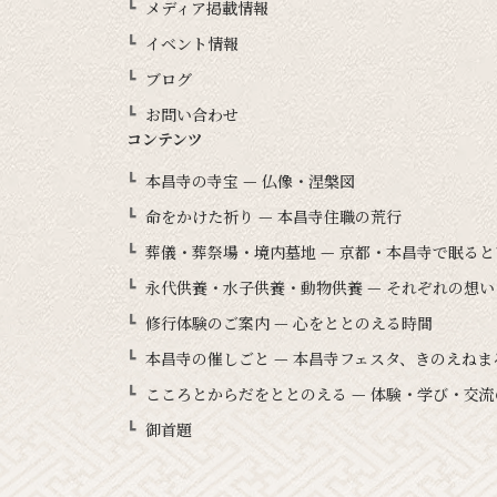
メディア掲載情報
イベント情報
ブログ
お問い合わせ
コンテンツ
本昌寺の寺宝 — 仏像・涅槃図
命をかけた祈り — 本昌寺住職の荒行
葬儀・葬祭場・境内墓地 — 京都・本昌寺で眠る
永代供養・水子供養・動物供養 — それぞれの想
修行体験のご案内 — 心をととのえる時間
本昌寺の催しごと — 本昌寺フェスタ、きのえね
こころとからだをととのえる — 体験・学び・交流
御首題