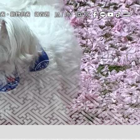
供養・動物供養
御首題
JA
/
EN