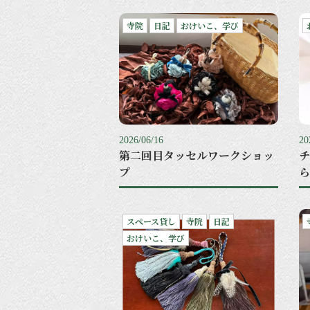
寺院
日記
おけいこ、学び
2026/06/16
20
第二回目タッセルワークショッ
チ
プ
ら
スペース貸し
寺院
日記
おけいこ、学び