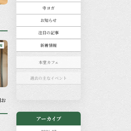
寺ヨガ
お知らせ
注目の記事
新着情報
報
本堂カフェ
過去の主なイベント
児玉工具店
きのえねまるしぇ
図お
アーカイブ