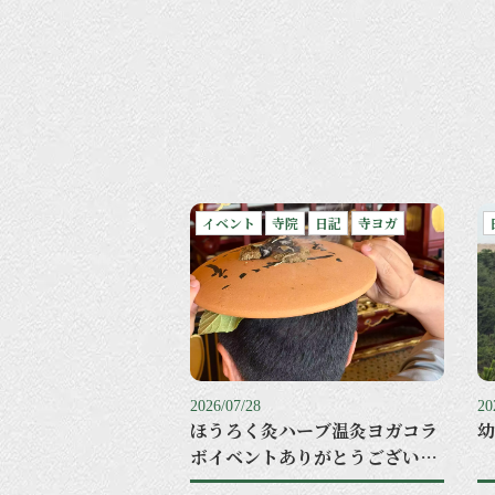
イベント
寺院
日記
寺ヨガ
2026/07/28
20
ほうろく灸ハーブ温灸ヨガコラ
幼
ボイベントありがとうございま
した。