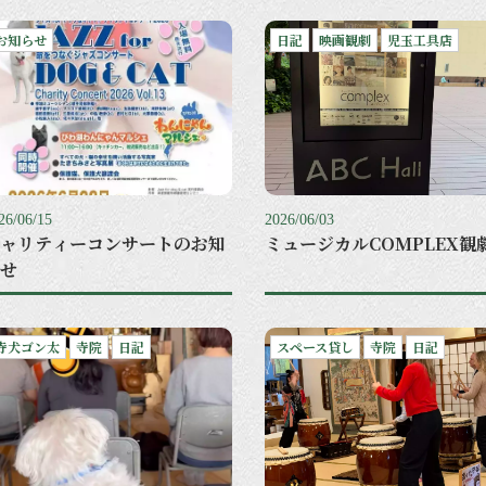
お知らせ
日記
映画観劇
児玉工具店
26/06/15
2026/06/03
ャリティーコンサートのお知
ミュージカルCOMPLEX観
せ
寺犬ゴン太
寺院
日記
スペース貸し
寺院
日記