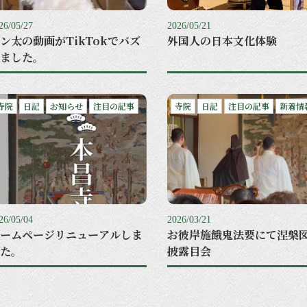
26/05/27
2026/05/21
ン太の動画がTikTokでバズ
外国人の日本文化体験
ました。
寺院
日記
お知らせ
注目の記事
寺院
日記
注目の記事
新着情
26/05/04
2026/03/21
ームページリニューアルしま
お彼岸施餓鬼法要にて涅槃
た。
披露目会