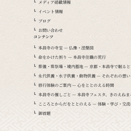
メディア掲載情報
イベント情報
ブログ
お問い合わせ
コンテンツ
本昌寺の寺宝 — 仏像・涅槃図
命をかけた祈り — 本昌寺住職の荒行
葬儀・葬祭場・境内墓地 — 京都・本昌寺で眠る
永代供養・水子供養・動物供養 — それぞれの想
修行体験のご案内 — 心をととのえる時間
本昌寺の催しごと — 本昌寺フェスタ、きのえね
こころとからだをととのえる — 体験・学び・交流
御首題