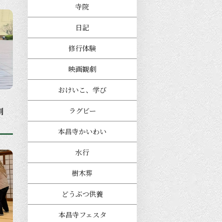
寺院
日記
修行体験
映画観劇
おけいこ、学び
劇
ラグビー
本昌寺かいわい
水行
樹木葬
どうぶつ供養
本昌寺フェスタ