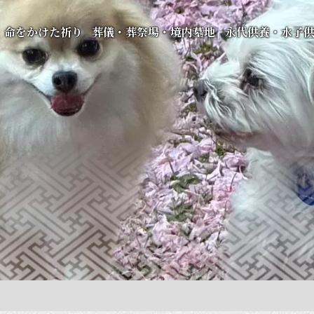
命をかけた祈り
葬儀・葬祭場・境内墓地
永代供養・水子