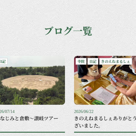
ブログ一覧
日記
寺院
日記
きのえねまるしぇ
26/07/14
2026/06/22
なじみと倉敷〜讃岐ツアー
きのえねまるしぇありがと
ざいました。