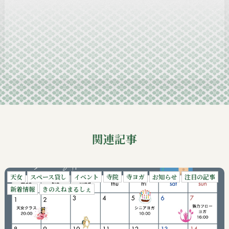
2024-12
2024-11
2024-10
2024-09
関連記事
天女
スペース貸し
イベント
寺院
寺ヨガ
お知らせ
注目の記事
新着情報
きのえねまるしぇ