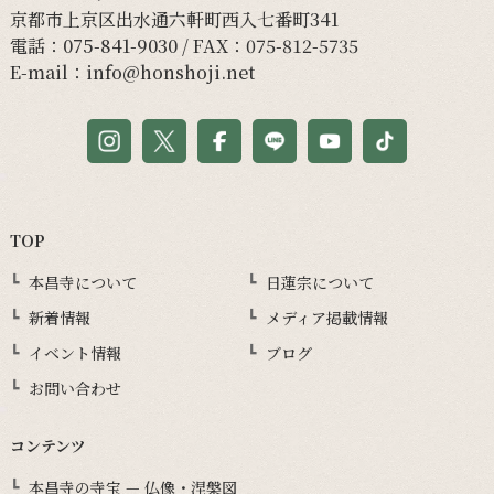
京都市上京区出水通六軒町西入七番町341
電話：
075-841-9030
/ FAX：075-812-5735
E-mail：
info@honshoji.net
TOP
本昌寺について
日蓮宗について
新着情報
メディア掲載情報
イベント情報
ブログ
お問い合わせ
コンテンツ
本昌寺の寺宝 — 仏像・涅槃図