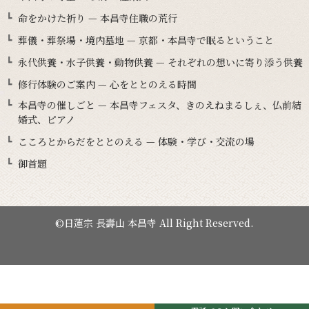
命をかけた祈り — 本昌寺住職の荒行
葬儀・葬祭場・境内墓地 — 京都・本昌寺で眠るということ
永代供養・水子供養・動物供養 — それぞれの想いに寄り添う供養
修行体験のご案内 — 心をととのえる時間
本昌寺の催しごと — 本昌寺フェスタ、きのえねまるしぇ、仏前結
婚式、ピアノ
こころとからだをととのえる — 体験・学び・交流の場
御首題
©日蓮宗 長壽山 本昌寺 All Right Reserved.