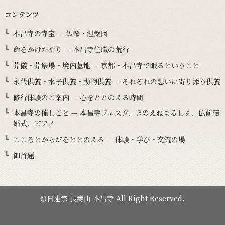
コンテンツ
本昌寺の寺宝 — 仏像・涅槃図
命をかけた祈り — 本昌寺住職の荒行
葬儀・葬祭場・境内墓地 — 京都・本昌寺で眠るということ
永代供養・水子供養・動物供養 — それぞれの想いに寄り添う供養
修行体験のご案内 — 心をととのえる時間
本昌寺の催しごと — 本昌寺フェスタ、きのえねまるしぇ、仏前結
婚式、ピアノ
こころとからだをととのえる — 体験・学び・交流の場
御首題
©日蓮宗 長壽山 本昌寺 All Right Reserved.