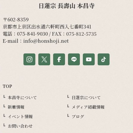
日蓮宗 長壽山 本昌寺
〒602-8359
京都市上京区出水通六軒町西入七番町341
電話：
075-841-9030
/ FAX：075-812-5735
E-mail：
info@honshoji.net
TOP
本昌寺について
日蓮宗について
新着情報
メディア掲載情報
イベント情報
ブログ
お問い合わせ