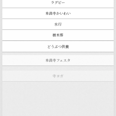
ラグビー
本昌寺かいわい
水行
樹木葬
どうぶつ供養
本昌寺フェスタ
寺ヨガ
お知らせ
注目の記事
新着情報
本堂カフェ