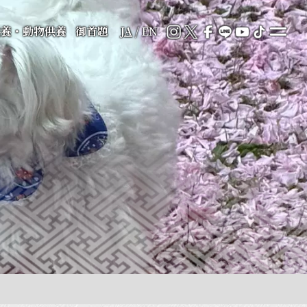
供養・動物供養
御首題
JA
/
EN