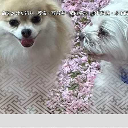
命をかけた祈り
葬儀・葬祭場・境内墓地
永代供養・水子