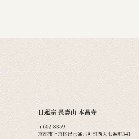
日蓮宗 長壽山 本昌寺
〒602-8359
京都市上京区出水通六軒町西入七番町341