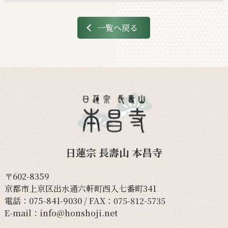
一覧へ戻る
日蓮宗 長壽山 本昌寺
〒602-8359
京都市上京区出水通六軒町西入七番町341
電話：
075-841-9030
/ FAX：075-812-5735
E-mail：
info@honshoji.net