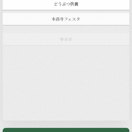
どうぶつ供養
本昌寺フェスタ
寺ヨガ
お知らせ
注目の記事
新着情報
本堂カフェ
過去の主なイベント
児玉工具店
きのえねまるしぇ