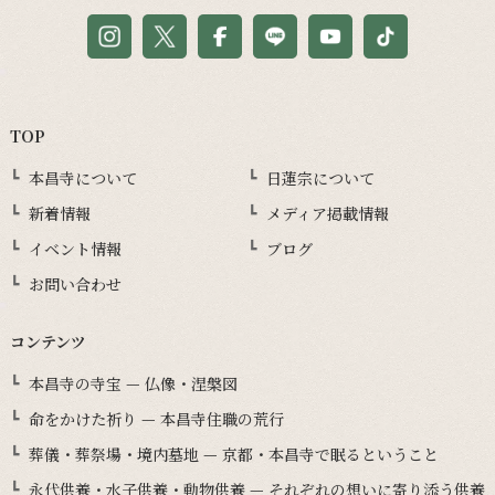
TOP
本昌寺について
日蓮宗について
新着情報
メディア掲載情報
イベント情報
ブログ
お問い合わせ
コンテンツ
本昌寺の寺宝 — 仏像・涅槃図
命をかけた祈り — 本昌寺住職の荒行
葬儀・葬祭場・境内墓地 — 京都・本昌寺で眠るということ
永代供養・水子供養・動物供養 — それぞれの想いに寄り添う供養