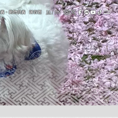
供養・動物供養
御首題
JA
/
EN