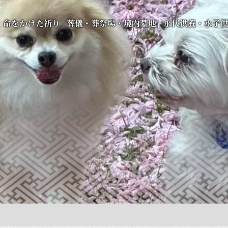
命をかけた祈り
葬儀・葬祭場・境内墓地
永代供養・水子