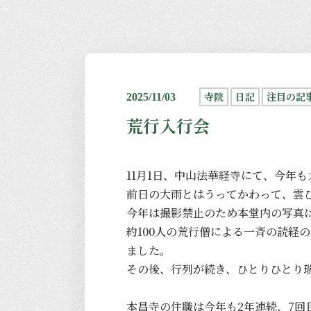
寺院
日記
注目の記
2025/11/03
荒行入行会
11月1日、中山法華経寺にて、今年
前日の大雨とはうってかわって、雲
今年は撮影禁止のため本堂内の写真
約100人の荒行僧による一斉の読経
ました。
その後、行列が続き、ひとりひとり瑞
本昌寺の住職は今年も2年連続、7回