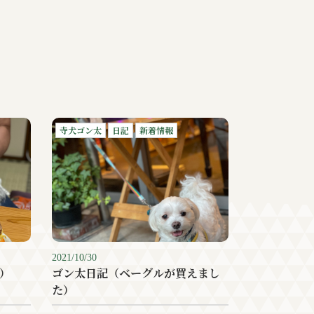
寺犬ゴン太
日記
新着情報
2021/10/30
）
ゴン太日記（ベーグルが買えまし
た）