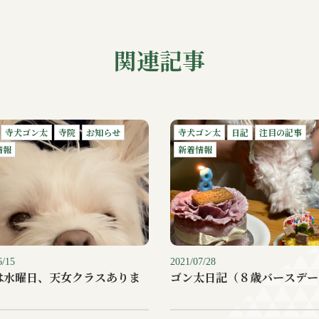
関連記事
寺犬ゴン太
寺院
お知らせ
寺犬ゴン太
日記
注目の記事
情報
新着情報
6/15
2021/07/28
は水曜日、天女クラスありま
ゴン太日記（８歳バースデー