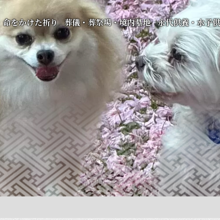
命をかけた祈り
葬儀・葬祭場・境内墓地
永代供養・水子