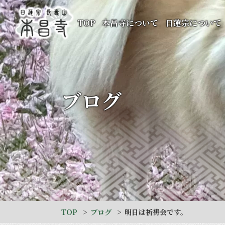
TOP
本昌寺について
日蓮宗について
ブログ
TOP
ブログ
明日は祈祷会です。