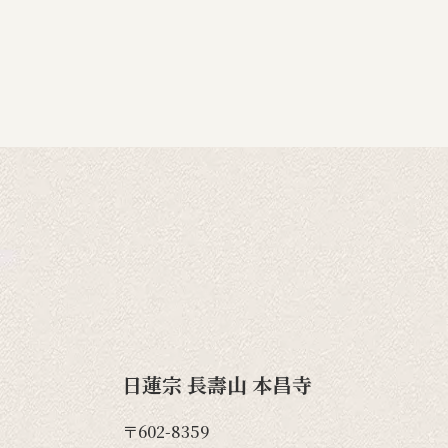
日蓮宗 長壽山 本昌寺
〒602-8359