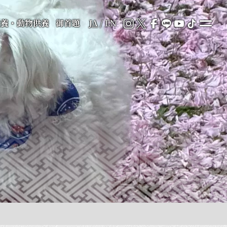
供養・動物供養
御首題
JA
/
EN