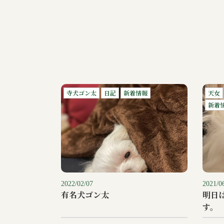
寺犬ゴン太
日記
新着情報
天女
新着
2022/02/07
2021/0
有名犬ゴン太
明日
す。