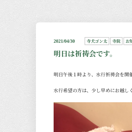
寺犬ゴン太
寺院
お
2021/04/30
明日は祈祷会です。
明日午後１時より、水行祈祷会を開
水行希望の方は、少し早めにお越し