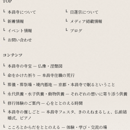
TOP
本昌寺について
日蓮宗について
新着情報
メディア掲載情報
イベント情報
ブログ
お問い合わせ
コンテンツ
本昌寺の寺宝 — 仏像・涅槃図
命をかけた祈り — 本昌寺住職の荒行
葬儀・葬祭場・境内墓地 — 京都・本昌寺で眠るということ
永代供養・水子供養・動物供養 — それぞれの想いに寄り添う供養
修行体験のご案内 — 心をととのえる時間
本昌寺の催しごと — 本昌寺フェスタ、きのえねまるしぇ、仏前結
婚式、ピアノ
こころとからだをととのえる — 体験・学び・交流の場