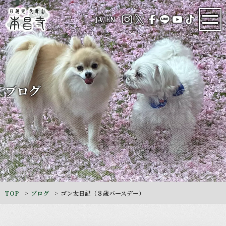
JA
/
EN
ブログ
TOP
ブログ
ゴン太日記（８歳バースデー）