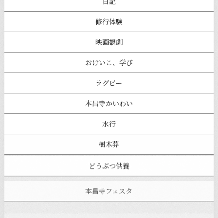
日記
修行体験
映画観劇
おけいこ、学び
ラグビー
本昌寺かいわい
水行
樹木葬
どうぶつ供養
本昌寺フェスタ
寺ヨガ