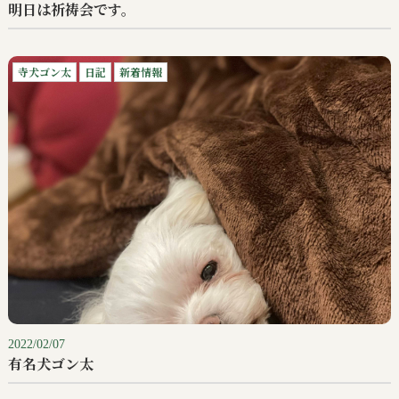
明日は祈祷会です。
寺犬ゴン太
日記
新着情報
2022/02/07
有名犬ゴン太