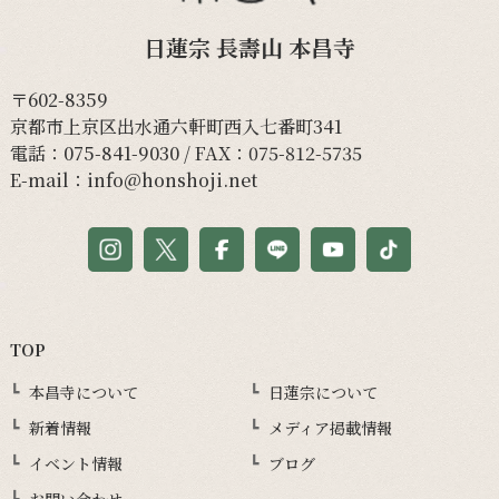
日蓮宗 長壽山 本昌寺
〒602-8359
京都市上京区出水通六軒町西入七番町341
電話：
075-841-9030
/ FAX：075-812-5735
E-mail：
info@honshoji.net
TOP
本昌寺について
日蓮宗について
新着情報
メディア掲載情報
イベント情報
ブログ