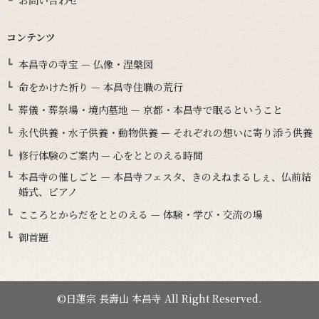
お問い合わせ
コンテンツ
本昌寺の寺宝 — 仏像・涅槃図
命をかけた祈り — 本昌寺住職の荒行
葬儀・葬祭場・境内墓地 — 京都・本昌寺で眠るということ
永代供養・水子供養・動物供養 — それぞれの想いに寄り添う供養
修行体験のご案内 — 心をととのえる時間
本昌寺の催しごと — 本昌寺フェスタ、きのえねまるしぇ、仏前結
婚式、ピアノ
こころとからだをととのえる — 体験・学び・交流の場
御首題
©日蓮宗 長壽山 本昌寺 All Right Reserved.