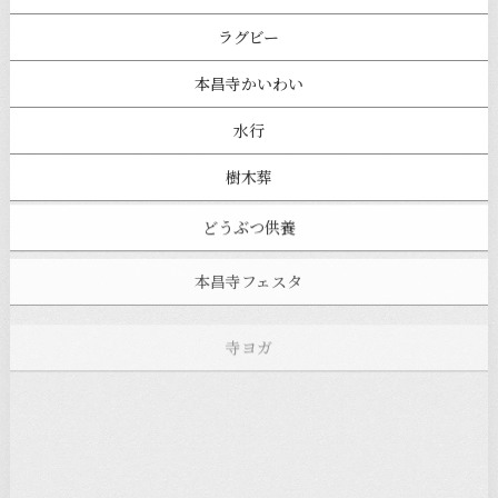
ラグビー
本昌寺かいわい
水行
樹木葬
どうぶつ供養
本昌寺フェスタ
寺ヨガ
お知らせ
注目の記事
新着情報