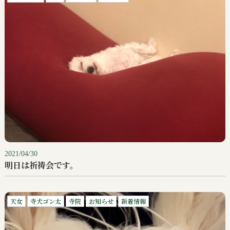
2021/04/30
明日は祈祷会です。
天女
寺犬ゴン太
寺院
お知らせ
新着情報