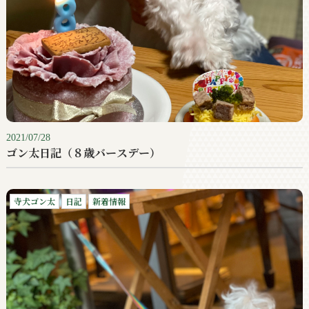
2021/07/28
ゴン太日記（８歳バースデー）
寺犬ゴン太
日記
新着情報