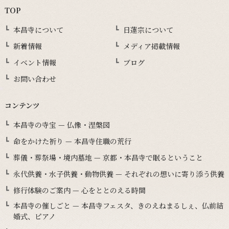
TOP
本昌寺について
日蓮宗について
新着情報
メディア掲載情報
イベント情報
ブログ
お問い合わせ
コンテンツ
本昌寺の寺宝 — 仏像・涅槃図
命をかけた祈り — 本昌寺住職の荒行
葬儀・葬祭場・境内墓地 — 京都・本昌寺で眠るということ
永代供養・水子供養・動物供養 — それぞれの想いに寄り添う供養
修行体験のご案内 — 心をととのえる時間
本昌寺の催しごと — 本昌寺フェスタ、きのえねまるしぇ、仏前結
婚式、ピアノ