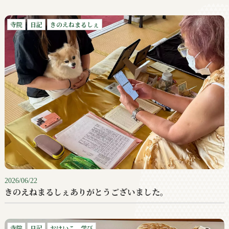
寺院
日記
きのえねまるしぇ
2026/06/22
きのえねまるしぇありがとうございました。
寺院
日記
おけいこ、学び