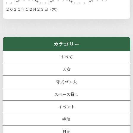
。.。:+* ゜ ゜゜ *+:。.。:+* ゜ ゜゜ *+:。.。.。:+* ゜ ゜゜
２０２１年１２月２３日（木）
カテゴリー
すべて
天女
寺犬ゴン太
スペース貸し
イベント
寺院
日記