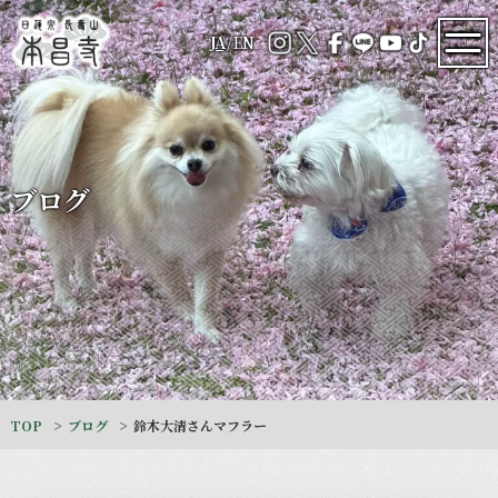
JA
/
EN
ブログ
TOP
ブログ
鈴木大清さんマフラー