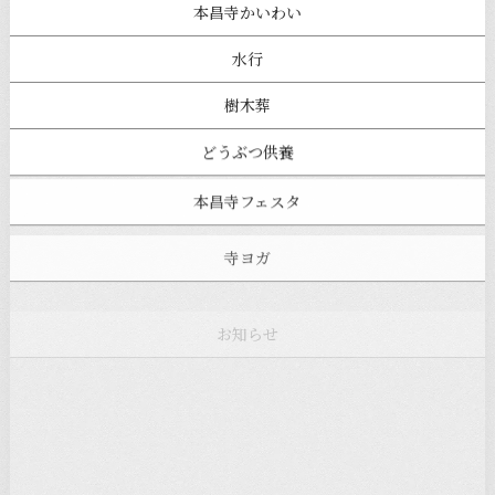
本昌寺かいわい
水行
樹木葬
どうぶつ供養
本昌寺フェスタ
寺ヨガ
お知らせ
注目の記事
新着情報
本堂カフェ
過去の主なイベント