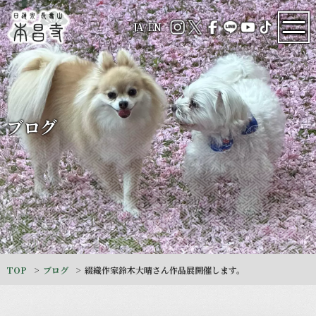
JA
/
EN
ブログ
TOP
ブログ
綴織作家鈴木大晴さん作品展開催します。