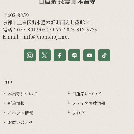
日蓮宗 長壽山 本昌寺
〒602-8359
京都市上京区出水通六軒町西入七番町341
電話：
075-841-9030
/ FAX：075-812-5735
E-mail：
info@honshoji.net
TOP
本昌寺について
日蓮宗について
新着情報
メディア掲載情報
イベント情報
ブログ
お問い合わせ