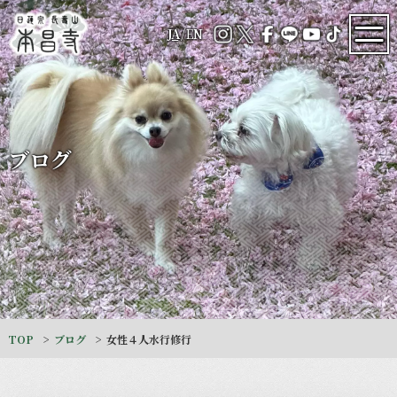
JA
/
EN
ブログ
TOP
ブログ
女性４人水行修行