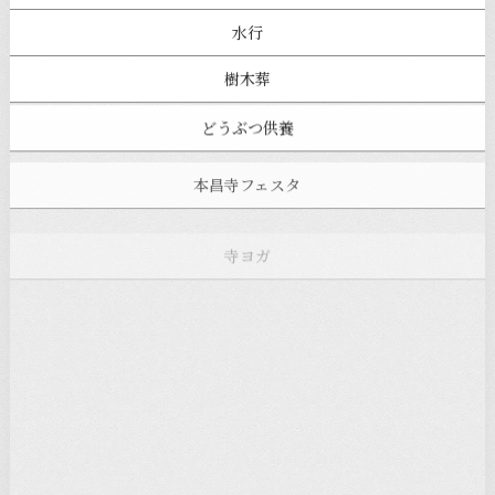
水行
樹木葬
どうぶつ供養
本昌寺フェスタ
寺ヨガ
お知らせ
注目の記事
新着情報
本堂カフェ
過去の主なイベント