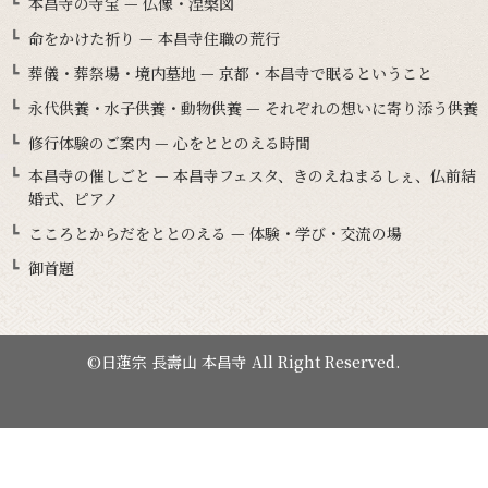
本昌寺の寺宝 — 仏像・涅槃図
命をかけた祈り — 本昌寺住職の荒行
葬儀・葬祭場・境内墓地 — 京都・本昌寺で眠るということ
永代供養・水子供養・動物供養 — それぞれの想いに寄り添う供養
修行体験のご案内 — 心をととのえる時間
本昌寺の催しごと — 本昌寺フェスタ、きのえねまるしぇ、仏前結
婚式、ピアノ
こころとからだをととのえる — 体験・学び・交流の場
御首題
©日蓮宗 長壽山 本昌寺 All Right Reserved.