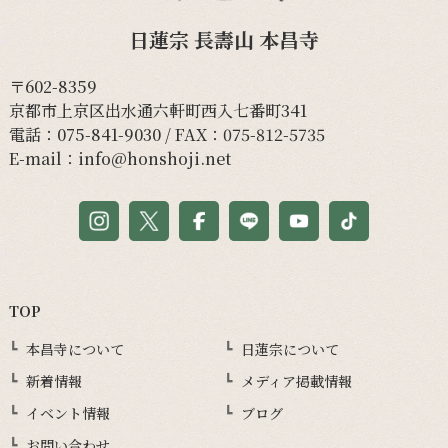
日蓮宗 長壽山 本昌寺
〒602-8359
京都市上京区出水通六軒町西入七番町341
電話：
075-841-9030
/ FAX：075-812-5735
E-mail：
info@honshoji.net
TOP
本昌寺について
日蓮宗について
新着情報
メディア掲載情報
イベント情報
ブログ
お問い合わせ