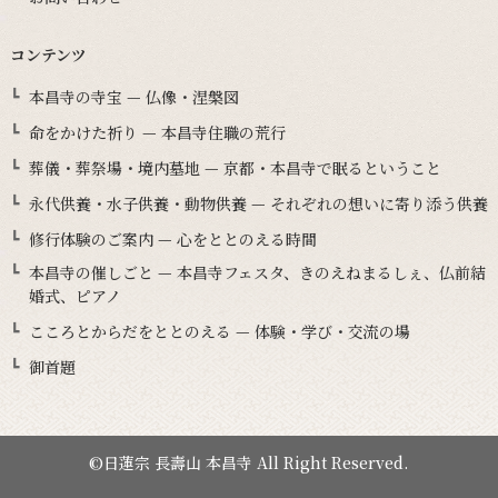
コンテンツ
本昌寺の寺宝 — 仏像・涅槃図
命をかけた祈り — 本昌寺住職の荒行
葬儀・葬祭場・境内墓地 — 京都・本昌寺で眠るということ
永代供養・水子供養・動物供養 — それぞれの想いに寄り添う供養
修行体験のご案内 — 心をととのえる時間
本昌寺の催しごと — 本昌寺フェスタ、きのえねまるしぇ、仏前結
婚式、ピアノ
こころとからだをととのえる — 体験・学び・交流の場
御首題
©日蓮宗 長壽山 本昌寺 All Right Reserved.