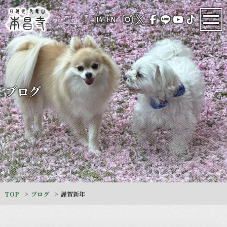
JA
/
EN
ブログ
TOP
ブログ
謹賀新年