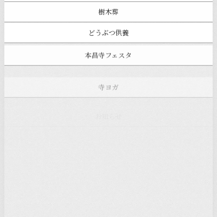
樹木葬
どうぶつ供養
本昌寺フェスタ
寺ヨガ
お知らせ
注目の記事
新着情報
本堂カフェ
過去の主なイベント
児玉工具店