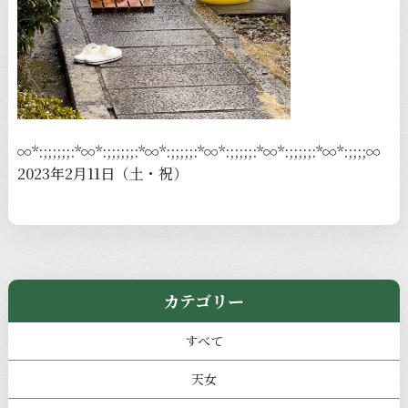
∞*:;;;;;;:*∞*:;;;;;;:*∞*:;;;;;:*∞*:;;;;;:*∞*:;;;;;:*∞*:;;;;∞
2023年2月11日（土・祝）
カテゴリー
すべて
天女