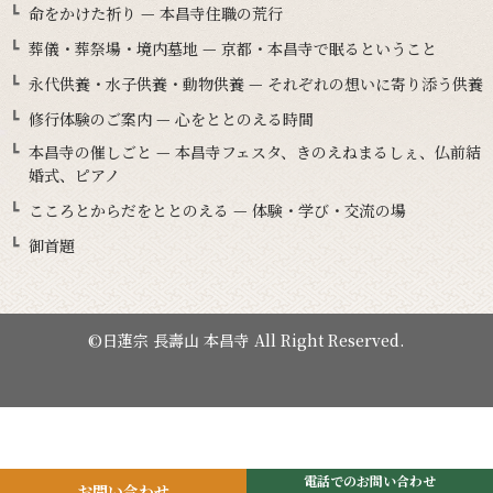
命をかけた祈り — 本昌寺住職の荒行
葬儀・葬祭場・境内墓地 — 京都・本昌寺で眠るということ
永代供養・水子供養・動物供養 — それぞれの想いに寄り添う供養
修行体験のご案内 — 心をととのえる時間
本昌寺の催しごと — 本昌寺フェスタ、きのえねまるしぇ、仏前結
婚式、ピアノ
こころとからだをととのえる — 体験・学び・交流の場
御首題
©日蓮宗 長壽山 本昌寺 All Right Reserved.
電話でのお問い合わせ
お問い合わせ