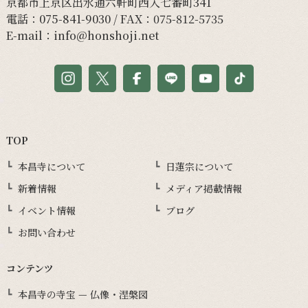
京都市上京区出水通六軒町西入七番町341
電話：
075-841-9030
/ FAX：075-812-5735
E-mail：
info@honshoji.net
TOP
本昌寺について
日蓮宗について
新着情報
メディア掲載情報
イベント情報
ブログ
お問い合わせ
コンテンツ
本昌寺の寺宝 — 仏像・涅槃図